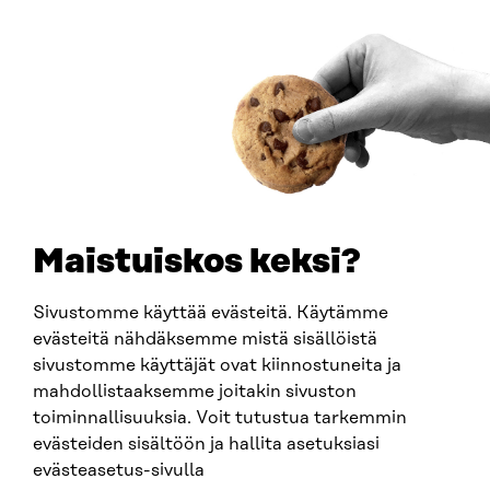
ADDRESS
Itämerenkatu 11-13, PO Box 160,
00181 Helsinki
How to get to Sitra?
BUSINESS ID
0202132-3
TELEPHONE
+358 294 618 991
EMAIL
Maistuiskos keksi?
firstname.lastname@sitra.fi
sitra@sitra.fi
Sivustomme käyttää evästeitä. Käytämme
evästeitä nähdäksemme mistä sisällöistä
sivustomme käyttäjät ovat kiinnostuneita ja
SITRA ON SOCIAL MEDIA
mahdollistaaksemme joitakin sivuston
toiminnallisuuksia. Voit tutustua tarkemmin
LinkedIn
evästeiden sisältöön ja hallita asetuksiasi
Instagram
evästeasetus-sivulla
YouTube