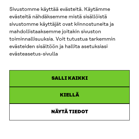
sitra@sitra.fi
Sivustomme käyttää evästeitä. Käytämme
evästeitä nähdäksemme mistä sisällöistä
sivustomme käyttäjät ovat kiinnostuneita ja
SITRA ON SOCIAL MEDIA
mahdollistaaksemme joitakin sivuston
toiminnallisuuksia. Voit tutustua tarkemmin
LinkedIn
evästeiden sisältöön ja hallita asetuksiasi
Instagram
evästeasetus-sivulla
YouTube
SALLI KAIKKI
KIELLÄ
Data protection
Cookie settings
NÄYTÄ TIEDOT
Reporting channel
Accessibility statement
Sitra’s Digital Communication and Web Services