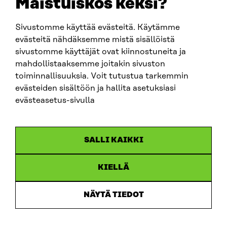
Maistuiskos keksi?
firstname.lastname@sitra.fi
sitra@sitra.fi
Sivustomme käyttää evästeitä. Käytämme
evästeitä nähdäksemme mistä sisällöistä
sivustomme käyttäjät ovat kiinnostuneita ja
SITRA ON SOCIAL MEDIA
mahdollistaaksemme joitakin sivuston
toiminnallisuuksia. Voit tutustua tarkemmin
LinkedIn
evästeiden sisältöön ja hallita asetuksiasi
Instagram
evästeasetus-sivulla
YouTube
SALLI KAIKKI
KIELLÄ
Data protection
Cookie settings
NÄYTÄ TIEDOT
Reporting channel
Accessibility statement
Sitra’s Digital Communication and Web Services