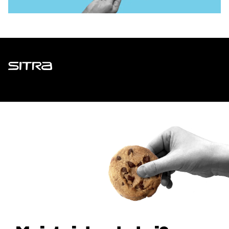
Sitra
ADDRESS
Itämerenkatu 11-13, PO Box 160,
00181 Helsinki
How to get to Sitra?
BUSINESS ID
0202132-3
TELEPHONE
+358 294 618 991
EMAIL