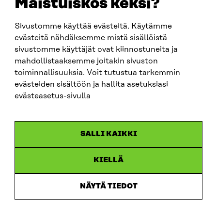
Maistuiskos keksi?
firstname.lastname@sitra.fi
sitra@sitra.fi
Sivustomme käyttää evästeitä. Käytämme
evästeitä nähdäksemme mistä sisällöistä
sivustomme käyttäjät ovat kiinnostuneita ja
SITRA ON SOCIAL MEDIA
mahdollistaaksemme joitakin sivuston
toiminnallisuuksia. Voit tutustua tarkemmin
LinkedIn
evästeiden sisältöön ja hallita asetuksiasi
Instagram
evästeasetus-sivulla
YouTube
SALLI KAIKKI
KIELLÄ
Data protection
Cookie settings
NÄYTÄ TIEDOT
Reporting channel
Accessibility statement
Sitra’s Digital Communication and Web Services