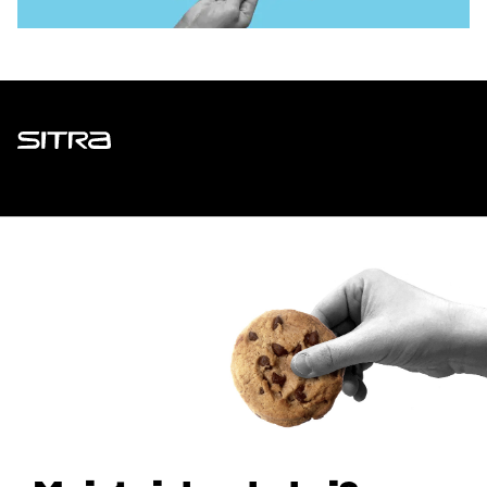
Sitra
ADDRESS
Itämerenkatu 11-13, PO Box 160,
00181 Helsinki
How to get to Sitra?
BUSINESS ID
0202132-3
TELEPHONE
+358 294 618 991
EMAIL