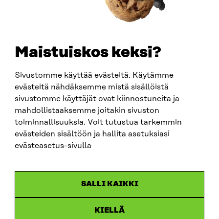
TELEPHONE
+358 294 618 991
EMAIL
Maistuiskos keksi?
firstname.lastname@sitra.fi
sitra@sitra.fi
Sivustomme käyttää evästeitä. Käytämme
evästeitä nähdäksemme mistä sisällöistä
sivustomme käyttäjät ovat kiinnostuneita ja
SITRA ON SOCIAL MEDIA
mahdollistaaksemme joitakin sivuston
toiminnallisuuksia. Voit tutustua tarkemmin
LinkedIn
evästeiden sisältöön ja hallita asetuksiasi
Instagram
evästeasetus-sivulla
YouTube
SALLI KAIKKI
KIELLÄ
Data protection