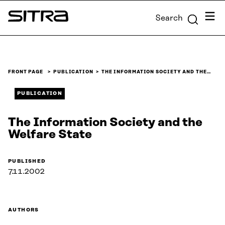
Skip to
Menu
Search
content
Sitra
↓
FRONT PAGE
PUBLICATION
THE INFORMATION SOCIETY AND THE…
PUBLICATION
The Information Society and the
Welfare State
PUBLISHED
7.11.2002
AUTHORS