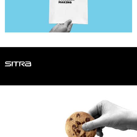
Sitra
ADDRESS
Itämerenkatu 11-13, PO Box 160,
00181 Helsinki
How to get to Sitra?
BUSINESS ID
0202132-3