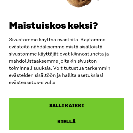
TELEPHONE
+358 294 618 991
EMAIL
Maistuiskos keksi?
firstname.lastname@sitra.fi
sitra@sitra.fi
Sivustomme käyttää evästeitä. Käytämme
evästeitä nähdäksemme mistä sisällöistä
sivustomme käyttäjät ovat kiinnostuneita ja
SITRA ON SOCIAL MEDIA
mahdollistaaksemme joitakin sivuston
toiminnallisuuksia. Voit tutustua tarkemmin
LinkedIn
evästeiden sisältöön ja hallita asetuksiasi
Instagram
evästeasetus-sivulla
YouTube
SALLI KAIKKI
KIELLÄ
Data protection