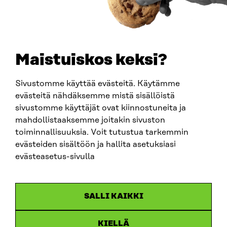
0202132-3
TELEPHONE
+358 294 618 991
EMAIL
Maistuiskos keksi?
firstname.lastname@sitra.fi
sitra@sitra.fi
Sivustomme käyttää evästeitä. Käytämme
evästeitä nähdäksemme mistä sisällöistä
sivustomme käyttäjät ovat kiinnostuneita ja
SITRA ON SOCIAL MEDIA
mahdollistaaksemme joitakin sivuston
toiminnallisuuksia. Voit tutustua tarkemmin
LinkedIn
evästeiden sisältöön ja hallita asetuksiasi
Instagram
evästeasetus-sivulla
YouTube
SALLI KAIKKI
KIELLÄ