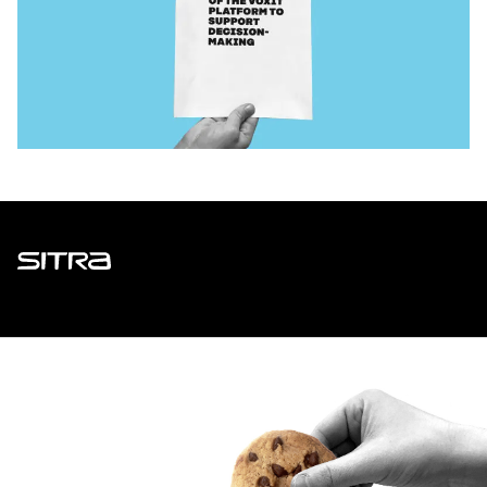
Sitra
ADDRESS
Itämerenkatu 11-13, PO Box 160,
00181 Helsinki
How to get to Sitra?
BUSINESS ID