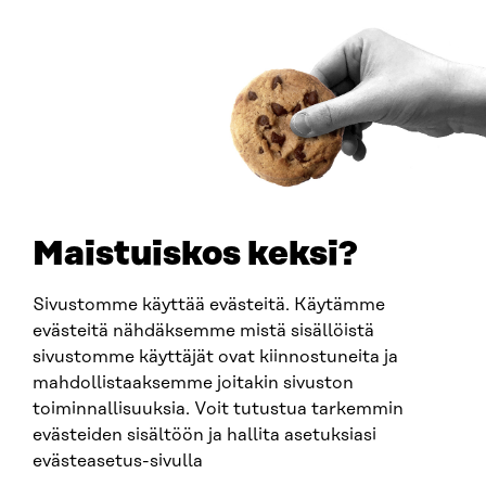
ADDRESS
Itämerenkatu 11-13, PO Box 160,
00181 Helsinki
How to get to Sitra?
BUSINESS ID
0202132-3
TELEPHONE
+358 294 618 991
EMAIL
Maistuiskos keksi?
firstname.lastname@sitra.fi
sitra@sitra.fi
Sivustomme käyttää evästeitä. Käytämme
evästeitä nähdäksemme mistä sisällöistä
sivustomme käyttäjät ovat kiinnostuneita ja
SITRA ON SOCIAL MEDIA
mahdollistaaksemme joitakin sivuston
toiminnallisuuksia. Voit tutustua tarkemmin
LinkedIn
evästeiden sisältöön ja hallita asetuksiasi
Instagram
evästeasetus-sivulla
YouTube