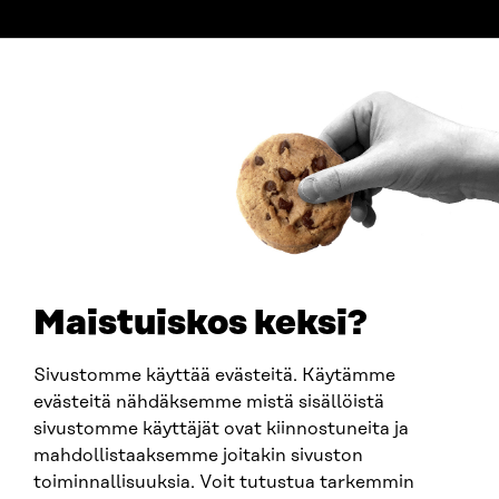
ADDRESS
Itämerenkatu 11-13, PO Box 160,
00181 Helsinki
How to get to Sitra?
BUSINESS ID
0202132-3
TELEPHONE
+358 294 618 991
EMAIL
Maistuiskos keksi?
firstname.lastname@sitra.fi
sitra@sitra.fi
Sivustomme käyttää evästeitä. Käytämme
evästeitä nähdäksemme mistä sisällöistä
sivustomme käyttäjät ovat kiinnostuneita ja
SITRA ON SOCIAL MEDIA
mahdollistaaksemme joitakin sivuston
toiminnallisuuksia. Voit tutustua tarkemmin