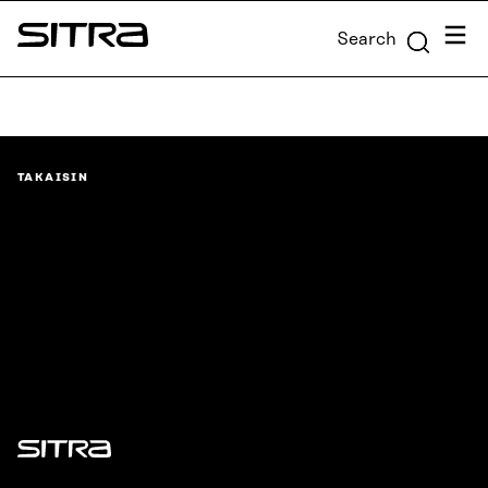
Skip to
Menu
Search
content
Sitra
↓
TAKAISIN
Sitra