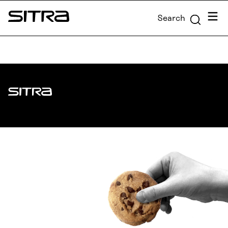
Skip to
Menu
Search
content
Sitra
↓
Sitra
ADDRESS
Itämerenkatu 11-13, PO Box 160,
00181 Helsinki
How to get to Sitra?
BUSINESS ID
0202132-3
TELEPHONE