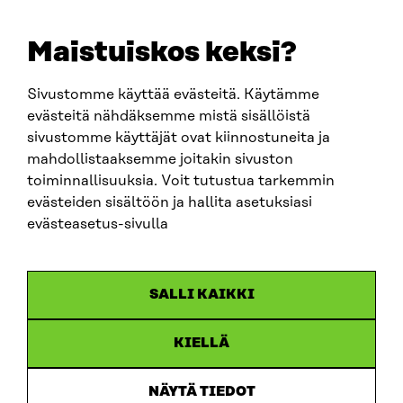
+358 294 618 991
EMAIL
Maistuiskos keksi?
firstname.lastname@sitra.fi
sitra@sitra.fi
Sivustomme käyttää evästeitä. Käytämme
evästeitä nähdäksemme mistä sisällöistä
sivustomme käyttäjät ovat kiinnostuneita ja
SITRA ON SOCIAL MEDIA
mahdollistaaksemme joitakin sivuston
toiminnallisuuksia. Voit tutustua tarkemmin
LinkedIn
evästeiden sisältöön ja hallita asetuksiasi
Instagram
evästeasetus-sivulla
YouTube
SALLI KAIKKI
KIELLÄ
Data protection
Cookie settings
NÄYTÄ TIEDOT
Reporting channel