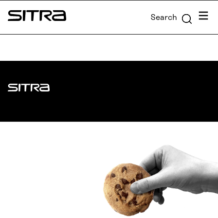
Skip to
Menu
Search
content
Sitra
↓
Sitra
ADDRESS
Itämerenkatu 11-13, PO Box 160,
00181 Helsinki
How to get to Sitra?
BUSINESS ID
0202132-3
TELEPHONE