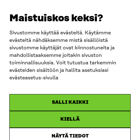
+358 294 618 991
EMAIL
Maistuiskos keksi?
firstname.lastname@sitra.fi
sitra@sitra.fi
Sivustomme käyttää evästeitä. Käytämme
evästeitä nähdäksemme mistä sisällöistä
sivustomme käyttäjät ovat kiinnostuneita ja
SITRA ON SOCIAL MEDIA
mahdollistaaksemme joitakin sivuston
toiminnallisuuksia. Voit tutustua tarkemmin
LinkedIn
evästeiden sisältöön ja hallita asetuksiasi
Instagram
evästeasetus-sivulla
YouTube
SALLI KAIKKI
KIELLÄ
Data protection
Cookie settings
NÄYTÄ TIEDOT
Reporting channel