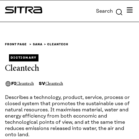
Skip to
Menu
Search
content
Sitra
↓
FRONT PAGE
SANA
CLEANTECH
DICTIONARY
Cleantech
FI
SV
Cleantech
Cleantech
Describes a technology, product, service, process or
closed system that promotes the sustainable use of
natural resources. It maximises material, water and
energy efficiency from both economic and
technological points of view, and at the same time
reduces emissions released into water, the air and
onto land.