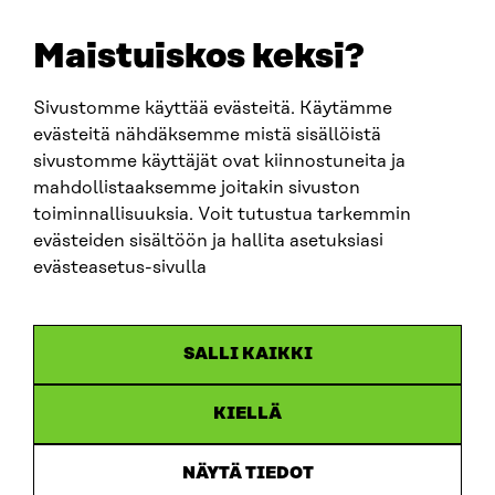
+358 294 618 991
EMAIL
Maistuiskos keksi?
firstname.lastname@sitra.fi
sitra@sitra.fi
Sivustomme käyttää evästeitä. Käytämme
evästeitä nähdäksemme mistä sisällöistä
sivustomme käyttäjät ovat kiinnostuneita ja
SITRA ON SOCIAL MEDIA
mahdollistaaksemme joitakin sivuston
toiminnallisuuksia. Voit tutustua tarkemmin
LinkedIn
evästeiden sisältöön ja hallita asetuksiasi
Instagram
evästeasetus-sivulla
YouTube
SALLI KAIKKI
KIELLÄ
Data protection
Cookie settings
NÄYTÄ TIEDOT
Reporting channel