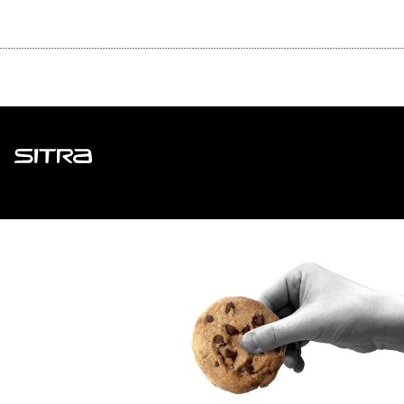
Sitra
ADDRESS
Itämerenkatu 11-13, PO Box 160,
00181 Helsinki
How to get to Sitra?
BUSINESS ID
0202132-3
TELEPHONE