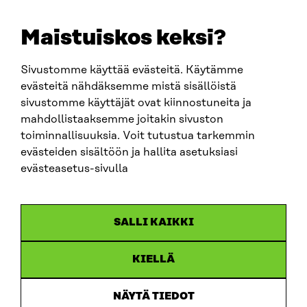
E-POST
sitra@sitra.fi
Maistuiskos keksi?
fornamn.efternamn@sitra.fi
Sivustomme käyttää evästeitä. Käytämme
evästeitä nähdäksemme mistä sisällöistä
SITRA PÅ SOCIALA MEDIER
sivustomme käyttäjät ovat kiinnostuneita ja
mahdollistaaksemme joitakin sivuston
LinkedIn
toiminnallisuuksia. Voit tutustua tarkemmin
Instagram
evästeiden sisältöön ja hallita asetuksiasi
YouTube
evästeasetus-sivulla
SALLI KAIKKI
Dataskydd
KIELLÄ
Cookieinställningar
Rapporteringskanal
NÄYTÄ TIEDOT
Tillgänglighetsutredning