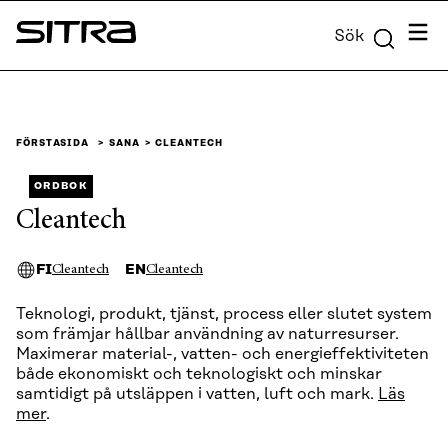
Skip to
Meny
Sök
content
Sitra
↓
FÖRSTASIDA
SANA
CLEANTECH
ORDBOK
Cleantech
FI
EN
Cleantech
Cleantech
Teknologi, produkt, tjänst, process eller slutet system
som främjar hållbar användning av naturresurser.
Maximerar material-, vatten- och energieffektiviteten
både ekonomiskt och teknologiskt och minskar
samtidigt på utsläppen i vatten, luft och mark.
Läs
mer
.