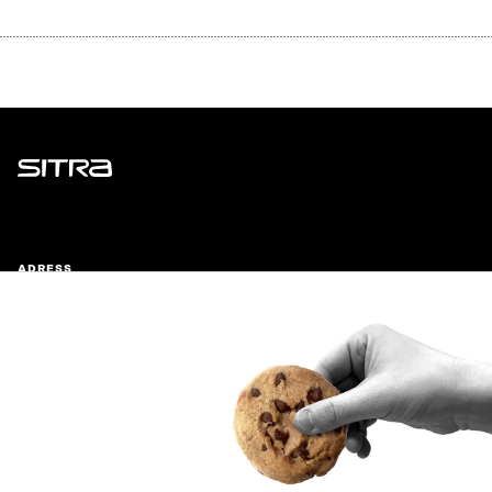
Sitra
ADRESS
Östersjögatan 11–13, PB 160,
00181 Helsingfors
Ankomstinstruktioner
FÖRETAGS-ID
0202132-3
TELEFON
+358 294 618 991