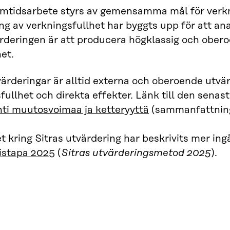
amtidsarbete styrs av gemensamma mål för verkni
ng av verkningsfullhet har byggts upp för att an
deringen är att producera högklassig och obero
et.
värderingar är alltid externa och oberoende utvä
fullhet och direkta effekter. Länk till den senas
ti muutosvoimaa ja ketteryyttä
(sammanfattning
 kring Sitras utvärdering har beskrivits mer in
istapa 2025
(
Sitras utvärderingsmetod 2025
).