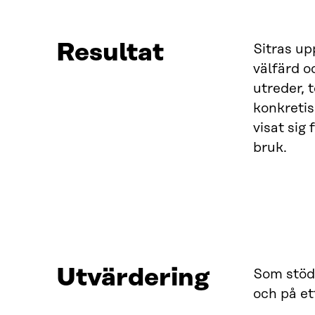
Resultat
Sitras up
välfärd o
utreder, 
konkretis
visat sig
bruk.
Utvärdering
Som stöd 
och på et