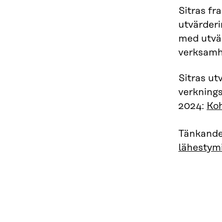
Sitras fr
utvärderi
med utvär
verksamh
Sitras ut
verknings
2024:
Koh
Tänkandet
lähestym