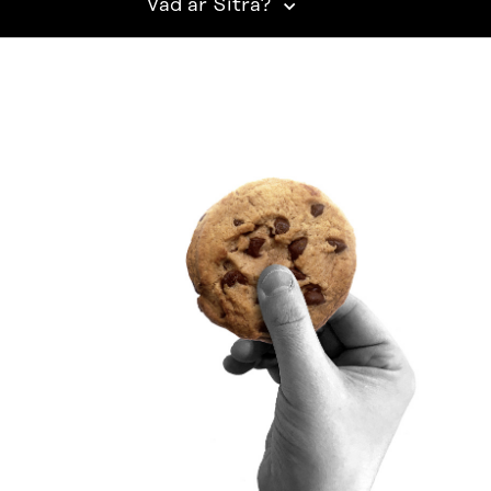
Vad är Sitra?
SITRA PÅ SOCIALA MEDIER
LinkedIn
Instagram
YouTube
ighetsutredning
Beskrivning av handlingsoffentligheten