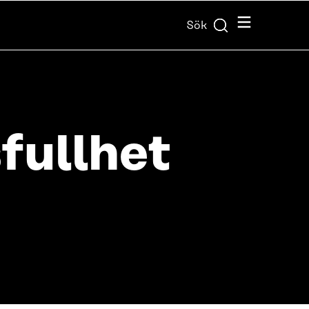
Meny
Sök
fullhet