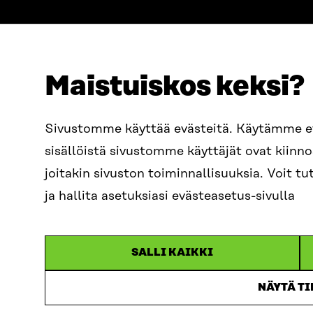
Maistuiskos keksi?
ADRESS
TELEFON
Östersjögatan 11–13, PB 160,
+358 2
Sivustomme käyttää evästeitä. Käytämme 
00181 Helsingfors
sisällöistä sivustomme käyttäjät ovat kiin
E-POST
Ankomstinstruktioner
sitra@s
joitakin sivuston toiminnallisuuksia. Voit 
FÖRETAGS-ID
0202132-3
fornam
ja hallita asetuksiasi evästeasetus-sivulla
SALLI KAIKKI
NÄYTÄ T