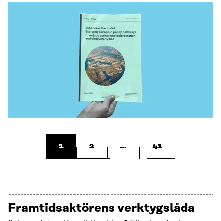
1
2
…
41
Framtids­aktörens verktygslåda