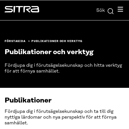
Skip to
Meny
Sök
content
Sitra
↓
FÖRSTASIDA
PUBLIKATIONER OCH VERKTYG
Publikationer och verktyg
Fördjupa dig i förutsägelsekunskap och hitta verktyg
för att förnya samhället.
Publikationer
Fördjupa dig i förutsägelsekunskap och ta till dig
nyttiga lärdomar och nya perspektiv för att förnya
samhället.