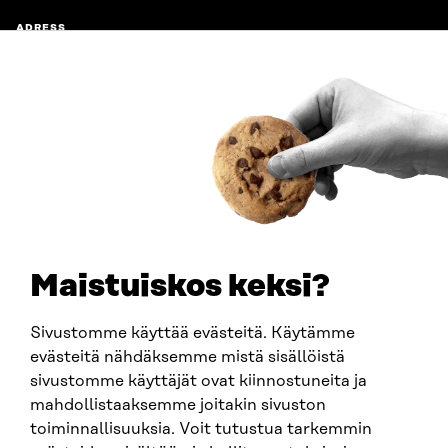
ADRESS
Östersjögatan 11–13, PB 160,
00181 Helsingfors
Ankomstinstruktioner
FÖRETAGS-ID
0202132-3
TELEFON
+358 294 618 991
E-POST
sitra@sitra.fi
Maistuiskos keksi?
fornamn.efternamn@sitra.fi
Sivustomme käyttää evästeitä. Käytämme
evästeitä nähdäksemme mistä sisällöistä
SITRA PÅ SOCIALA MEDIER
sivustomme käyttäjät ovat kiinnostuneita ja
mahdollistaaksemme joitakin sivuston
LinkedIn
toiminnallisuuksia. Voit tutustua tarkemmin
Instagram