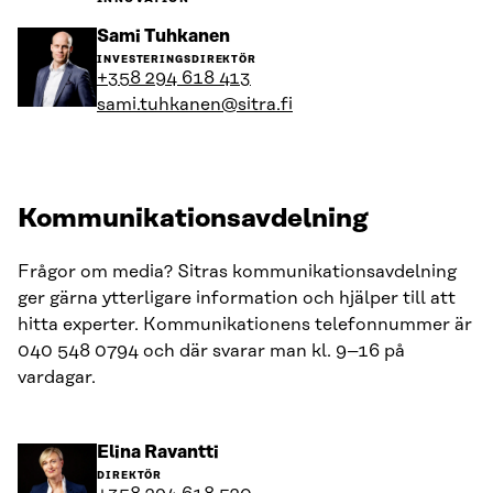
Gå
Sami Tuhkanen
till
INVESTERINGSDIREKTÖR
personens
+358 294 618 413
profil
sami.tuhkanen@sitra.fi
Kommunikationsavdelning
Frågor om media? Sitras kommunikationsavdelning
ger gärna ytterligare information och hjälper till att
hitta experter. Kommunikationens telefonnummer är
040 548 0794 och där svarar man kl. 9–16 på
vardagar.
Gå
Elina Ravantti
till
DIREKTÖR
personens