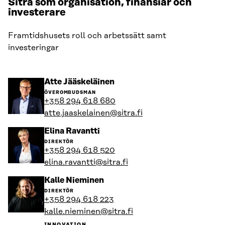
Sitra som organisation, finansiär och
investerare
Framtidshusets roll och arbetssätt samt
investeringar
Gå
Atte Jääskeläinen
till
ÖVEROMBUDSMAN
personens
+358 294 618 680
profil
atte.jaaskelainen@sitra.fi
Gå
Elina Ravantti
till
DIREKTÖR
personens
+358 294 618 520
profil
elina.ravantti@sitra.fi
Gå
Kalle Nieminen
till
DIREKTÖR
personens
+358 294 618 223
profil
kalle.nieminen@sitra.fi
INNOVATION