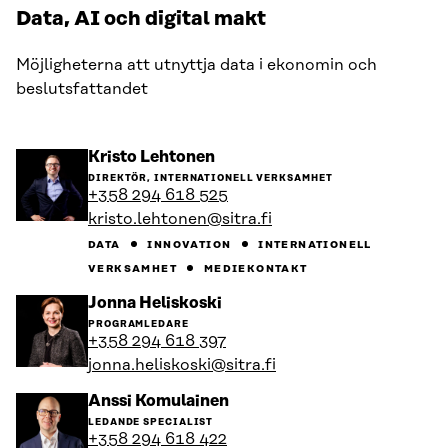
Data, AI och digital makt
Möjligheterna att utnyttja data i ekonomin och
beslutsfattandet
Gå
Kristo Lehtonen
till
DIREKTÖR, INTERNATIONELL VERKSAMHET
personens
+358 294 618 525
profil
kristo.lehtonen@sitra.fi
DATA
INNOVATION
INTERNATIONELL
VERKSAMHET
MEDIEKONTAKT
Gå
Jonna Heliskoski
till
PROGRAMLEDARE
personens
+358 294 618 397
profil
jonna.heliskoski@sitra.fi
Gå
Anssi Komulainen
till
LEDANDE SPECIALIST
personens
+358 294 618 422