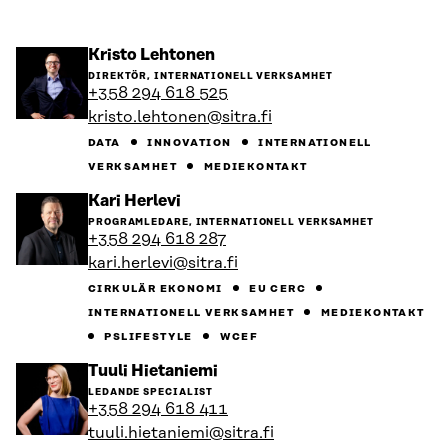
Gå
Kristo Lehtonen
till
DIREKTÖR, INTERNATIONELL VERKSAMHET
personens
+358 294 618 525
profil
kristo.lehtonen@sitra.fi
DATA
INNOVATION
INTERNATIONELL
VERKSAMHET
MEDIEKONTAKT
Gå
Kari Herlevi
till
PROGRAMLEDARE, INTERNATIONELL VERKSAMHET
personens
+358 294 618 287
profil
kari.herlevi@sitra.fi
CIRKULÄR EKONOMI
EU CERC
INTERNATIONELL VERKSAMHET
MEDIEKONTAKT
PSLIFESTYLE
WCEF
Gå
Tuuli Hietaniemi
till
LEDANDE SPECIALIST
personens
+358 294 618 411
profil
tuuli.hietaniemi@sitra.fi