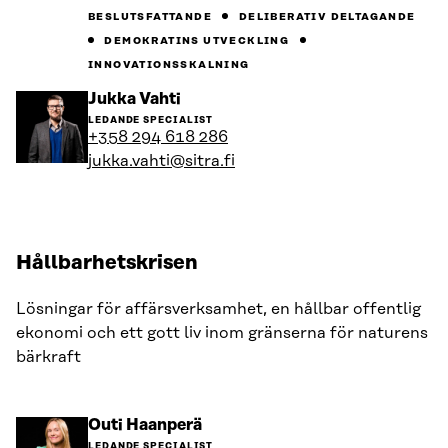
BESLUTSFATTANDE
DELIBERATIV DELTAGANDE
DEMOKRATINS UTVECKLING
INNOVATIONSSKALNING
Gå
Jukka Vahti
till
LEDANDE SPECIALIST
personens
+358 294 618 286
profil
jukka.vahti@sitra.fi
Hållbarhetskrisen
Lösningar för affärsverksamhet, en hållbar offentlig
ekonomi och ett gott liv inom gränserna för naturens
bärkraft
Gå
Outi Haanperä
till
LEDANDE SPECIALIST