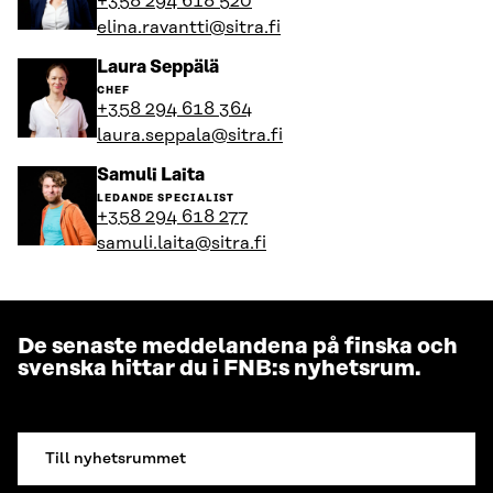
+358 294 618 520
profil
elina.ravantti@sitra.fi
Gå
Laura Seppälä
till
CHEF
personens
+358 294 618 364
profil
laura.seppala@sitra.fi
Gå
Samuli Laita
till
LEDANDE SPECIALIST
personens
+358 294 618 277
profil
samuli.laita@sitra.fi
De senaste meddelandena på finska och
svenska hittar du i FNB:s nyhetsrum.
Till nyhetsrummet