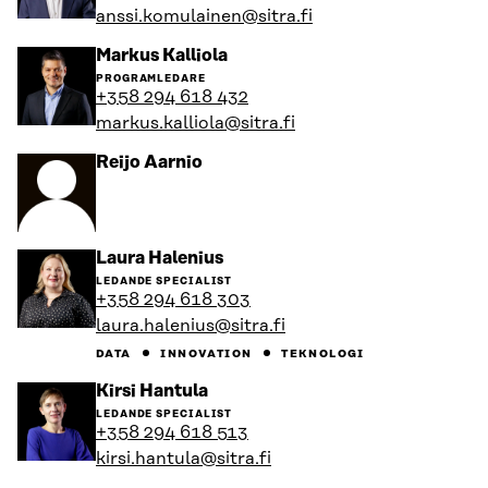
profil
anssi.komulainen@sitra.fi
Gå
Markus Kalliola
till
PROGRAMLEDARE
personens
+358 294 618 432
profil
markus.kalliola@sitra.fi
Gå
Reijo Aarnio
till
personens
profil
Gå
Laura Halenius
till
LEDANDE SPECIALIST
personens
+358 294 618 303
profil
laura.halenius@sitra.fi
DATA
INNOVATION
TEKNOLOGI
Gå
Kirsi Hantula
till
LEDANDE SPECIALIST
personens
+358 294 618 513
profil
kirsi.hantula@sitra.fi