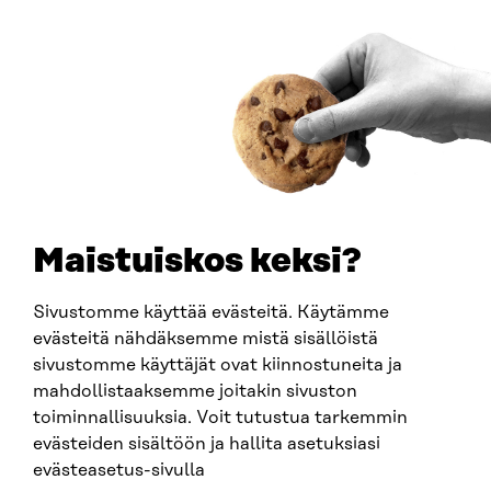
Östersjögatan 11–13, PB 160,
00181 Helsingfors
Ankomstinstruktioner
FÖRETAGS-ID
0202132-3
TELEFON
+358 294 618 991
E-POST
sitra@sitra.fi
Maistuiskos keksi?
fornamn.efternamn@sitra.fi
Sivustomme käyttää evästeitä. Käytämme
evästeitä nähdäksemme mistä sisällöistä
SITRA PÅ SOCIALA MEDIER
sivustomme käyttäjät ovat kiinnostuneita ja
mahdollistaaksemme joitakin sivuston
LinkedIn
toiminnallisuuksia. Voit tutustua tarkemmin
Instagram
evästeiden sisältöön ja hallita asetuksiasi
YouTube
evästeasetus-sivulla