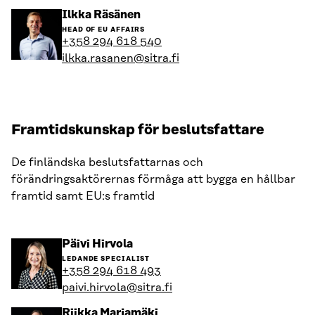
Gå
Ilkka Räsänen
till
HEAD OF EU AFFAIRS
personens
+358 294 618 540
profil
ilkka.rasanen@sitra.fi
Framtidskunskap för beslutsfattare
De finländska beslutsfattarnas och
förändringsaktörernas förmåga att bygga en hållbar
framtid samt EU:s framtid
Gå
Päivi Hirvola
till
LEDANDE SPECIALIST
personens
+358 294 618 493
profil
paivi.hirvola@sitra.fi
Gå
Riikka Marjamäki