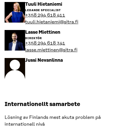
Gå
Tuuli Hietaniemi
till
LEDANDE SPECIALIST
personens
+358 294 618 411
profil
tuuli.hietaniemi@sitra.fi
Gå
Lasse Miettinen
till
DIREKTÖR
personens
+358 294 618 341
profil
lasse.miettinen@sitra.fi
Gå
Jussi Nevanlinna
till
personens
profil
Internationellt samarbete
Lösning av Finlands mest akuta problem på
internationell nivå