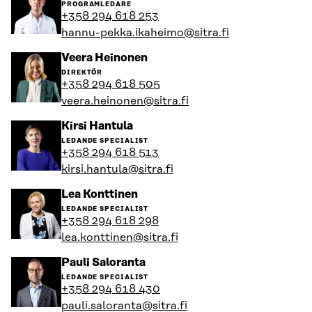
till
PROGRAMLEDARE
personens
+358 294 618 253
profil
hannu-pekka.ikaheimo@sitra.fi
Gå
Veera Heinonen
till
DIREKTÖR
personens
+358 294 618 505
profil
veera.heinonen@sitra.fi
Gå
Kirsi Hantula
till
LEDANDE SPECIALIST
personens
+358 294 618 513
profil
kirsi.hantula@sitra.fi
Gå
Lea Konttinen
till
LEDANDE SPECIALIST
personens
+358 294 618 298
profil
lea.konttinen@sitra.fi
Gå
Pauli Saloranta
till
LEDANDE SPECIALIST
personens
+358 294 618 430
profil
pauli.saloranta@sitra.fi