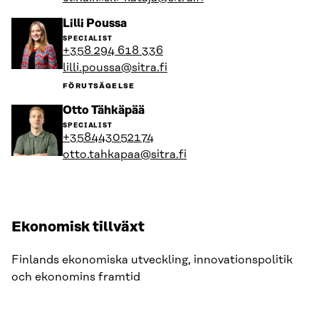
Gå
Lilli Poussa
till
SPECIALIST
personens
+358 294 618 336
profil
lilli.poussa@sitra.fi
FÖRUTSÄGELSE
Gå
Otto Tähkäpää
till
SPECIALIST
personens
+358443052174
profil
otto.tahkapaa@sitra.fi
Ekonomisk tillväxt
Finlands ekonomiska utveckling, innovationspolitik
och ekonomins framtid