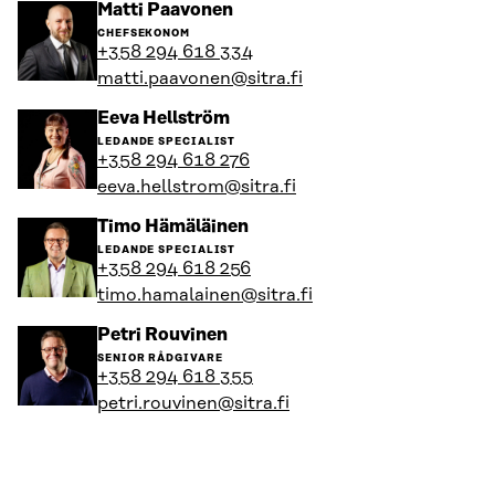
Gå
Matti Paavonen
till
CHEFSEKONOM
personens
+358 294 618 334
profil
matti.paavonen@sitra.fi
Gå
Eeva Hellström
till
LEDANDE SPECIALIST
personens
+358 294 618 276
profil
eeva.hellstrom@sitra.fi
Gå
Timo Hämäläinen
till
LEDANDE SPECIALIST
personens
+358 294 618 256
profil
timo.hamalainen@sitra.fi
Gå
Petri Rouvinen
till
SENIOR RÅDGIVARE
personens
+358 294 618 355
profil
petri.rouvinen@sitra.fi