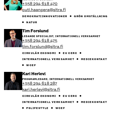
personens
+358 294 618 470
profil
outi.haanpera@sitra.fi
DEMOKRATIINNOVATIONER
GRÖN OMSTÄLLNING
NATUR
Gå
Tim Forslund
till
LEDANDE SPECIALIST, INTERNATIONELL VERKSAMHET
personens
+358 294 618 475
profil
tim.forslund@sitra.fi
CIRKULÄR EKONOMI
EU CERC
INTERNATIONELL VERKSAMHET
MEDIEKONTAKT
WCEF
Gå
Kari Herlevi
till
PROGRAMLEDARE, INTERNATIONELL VERKSAMHET
personens
+358 294 618 287
profil
kari.herlevi@sitra.fi
CIRKULÄR EKONOMI
EU CERC
INTERNATIONELL VERKSAMHET
MEDIEKONTAKT
PSLIFESTYLE
WCEF