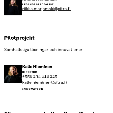
till
LEDANDE SPECIALIST
personens
riikka.marjamaki@sitra.fi
profil
Pilotprojekt
Samhälleliga lösningar och innovationer
Gå
Kalle Nieminen
till
DIREKTÖR
personens
+358 294 618 223
profil
kalle.nieminen@sitra.fi
INNOVATION