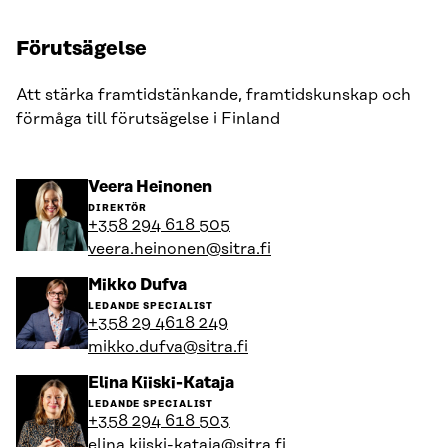
Förutsägelse
Att stärka framtidstänkande, framtidskunskap och
förmåga till förutsägelse i Finland
Gå
Veera Heinonen
till
DIREKTÖR
personens
+358 294 618 505
profil
veera.heinonen@sitra.fi
Gå
Mikko Dufva
till
LEDANDE SPECIALIST
personens
+358 29 4618 249
profil
mikko.dufva@sitra.fi
Gå
Elina Kiiski-Kataja
till
LEDANDE SPECIALIST
personens
+358 294 618 503
profil
elina.kiiski-kataja@sitra.fi