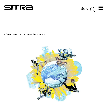
Skip to
Meny
Sök
content
Sitra
↓
FÖRSTASIDA
VAD ÄR SITRA?