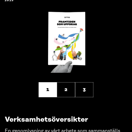
2023
1
2
3
Verksamhetsöversikter
En genomlysning av vårt arbete som sammanställs