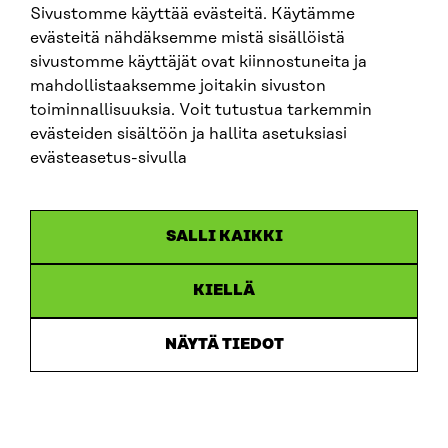
Sivustomme käyttää evästeitä. Käytämme
evästeitä nähdäksemme mistä sisällöistä
SITRA PÅ SOCIALA MEDIER
sivustomme käyttäjät ovat kiinnostuneita ja
mahdollistaaksemme joitakin sivuston
LinkedIn
toiminnallisuuksia. Voit tutustua tarkemmin
Instagram
evästeiden sisältöön ja hallita asetuksiasi
YouTube
evästeasetus-sivulla
SALLI KAIKKI
Dataskydd
KIELLÄ
Cookieinställningar
Rapporteringskanal
NÄYTÄ TIEDOT
Tillgänglighetsutredning
Beskrivning av handlingsoffentligheten
Sitra’s digitala kommunikation och webbtjänster