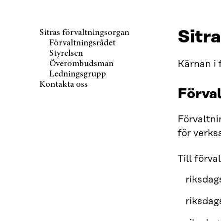
Sitr
Sitras förvaltningsorgan
Förvaltningsrådet
Styrelsen
Kärnan i 
Överombudsman
Ledningsgrupp
Kontakta oss
Förva
Förvaltni
för verk
Till förv
riksda
riksda