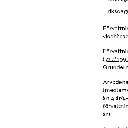
riksda
Förvaltni
vicehärad
Förvaltni
(
717/199
Grunderna
Arvodena 
(medlem/
än 4 år/4
förvaltni
år).