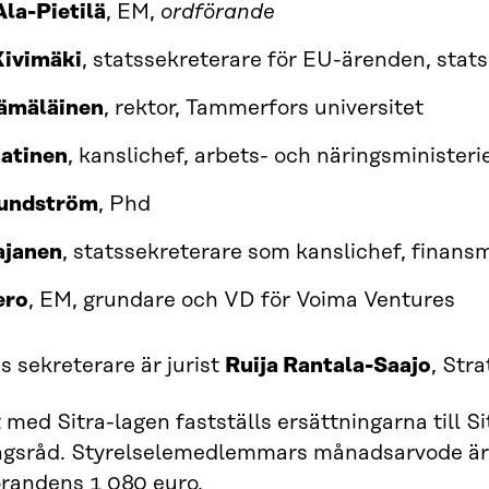
la-Pietilä
, EM,
ordförande
Kivimäki
, statssekreterare för EU-ärenden, stats
Hämäläinen
, rektor, Tammerfors universitet
aatinen
, kanslichef, arbets- och näringsministeri
Lundström
, Phd
ajanen
, statssekreterare som kanslichef, finansm
ero
, EM, grundare och VD för Voima Ventures
s sekreterare är jurist
Ruija Rantala-Saajo
, Stra
t med Sitra-lagen fastställs ersättningarna till 
ingsråd. Styrelselemedlemmars månadsarvode är 
örandens 1 080 euro.