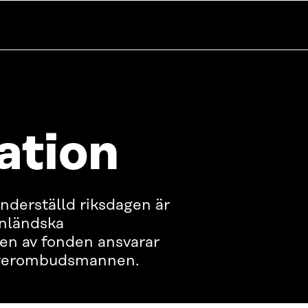
ation
nderställd riksdagen är
inländska
en av fonden ansvarar
 överombudsmannen.