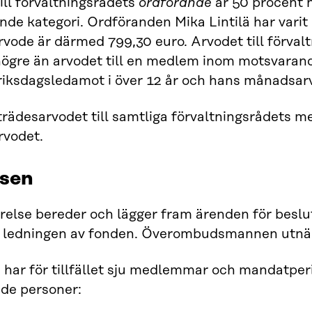
ill förvaltningsrådets
ordförande
är 50 procent 
de kategori. Ordföranden Mika Lintilä har varit
ode är därmed 799,30 euro. Arvodet till förval
ögre än arvodet till en medlem inom motsvarand
 riksdagsledamot i över 12 år och hans månadsar
desarvodet till samtliga förvaltningsrådets m
vodet.
lsen
yrelse bereder och lägger fram ärenden för beslut
 ledningen av fonden. Överombudsmannen utnäm
 har för tillfället sju medlemmar och mandatperi
nde personer: