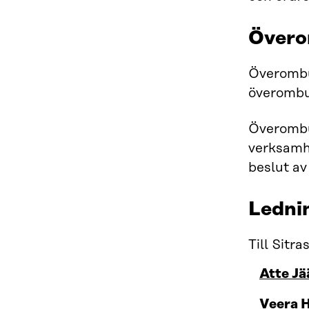
Över
Överombu
överombu
Överombu
verksamhe
beslut av
Ledni
Till Sitr
Atte Jä
Veera 