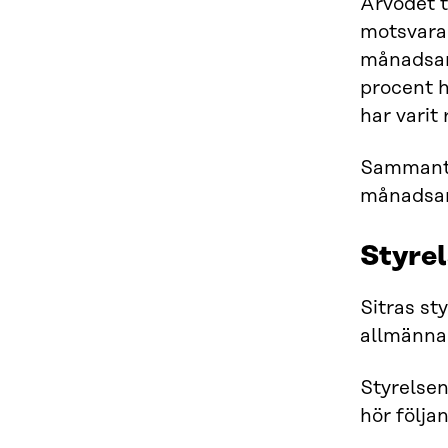
Arvodet t
motsvaran
månadsarv
procent h
har varit
Sammanträ
månadsar
Styre
Sitras st
allmänna
Styrelsen
hör följa