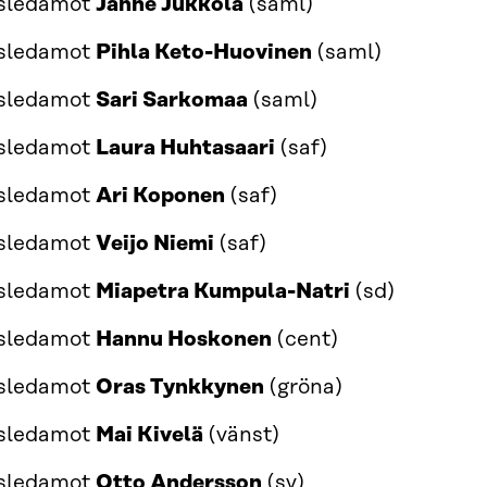
gsledamot
Janne Jukkola
(saml)
gsledamot
Pihla Keto-Huovinen
(saml)
gsledamot
Sari Sarkomaa
(saml)
gsledamot
Laura Huhtasaari
(saf)
gsledamot
Ari Koponen
(saf)
gsledamot
Veijo Niemi
(saf)
gsledamot
Miapetra Kumpula-Natri
(sd)
gsledamot
Hannu Hoskonen
(cent)
gsledamot
Oras Tynkkynen
(gröna)
gsledamot
Mai Kivelä
(vänst)
gsledamot
Otto Andersson
(sv)