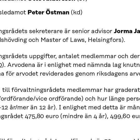
gsledamot
Peter Östman
(kd)
ngsrådets sekreterare är senior advisor
Jorma Ja
shövding och Master of Laws, Helsingfors).
ngsrådets uppgifter, antalet medlemmar och dera
0
). Arvodena är i enlighet med nämnda lag knutn
 för arvodet reviderades genom riksdagens arvo
till förvaltningsrådets medlemmar har graderats
ordförande/vice ordförande) och hur länge pers
–12 år/mer än 12 år). I enlighet med detta är må
ngsrådet 475,80 euro (mindre än 4 år), 499,60 eur