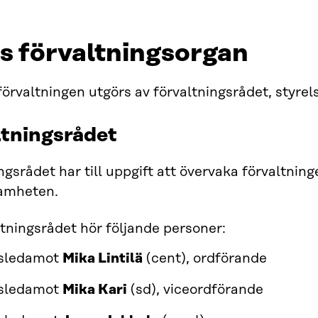
as förvaltningsorgan
förvaltningen utgörs av förvaltningsrådet, sty
ltningsrådet
ngsrådet har till uppgift att övervaka förvaltnin
samheten.
altningsrådet hör följande personer:
gsledamot
Mika Lintilä
(cent), ordförande
gsledamot
Mika Kari
(sd), viceordförande