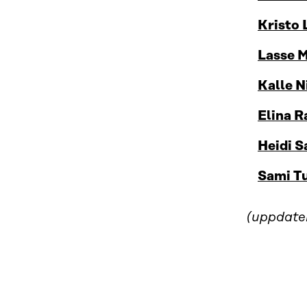
Kristo
Lasse M
Kalle 
Elina R
Heidi S
Sami T
(uppdate