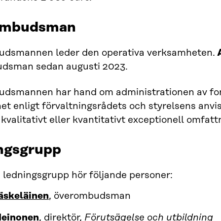
ombudsman
dsmannen leder den operativa verksamheten.
A
dsman sedan augusti 2023.
dsmannen har hand om administrationen av fon
t enligt förvaltningsrådets och styrelsens anvis
 kvalitativt eller kvantitativt exceptionell omfat
ngsgrupp
as ledningsgrupp hör följande personer:
äskeläinen
, överombudsman
Heinonen
, direktör,
Förutsägelse och utbildning