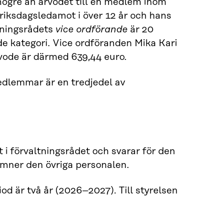
högre än arvodet till en medlem inom
 riksdagsledamot i över 12 år och hans
tningsrådets
vice ordförande
är 20
e kategori. Vice ordföranden Mika Kari
vode är därmed 639,44 euro.
edlemmar är en tredjedel av
 i förvaltningsrådet och svarar för den
ner den övriga personalen.
od är två år (2026–2027). Till styrelsen