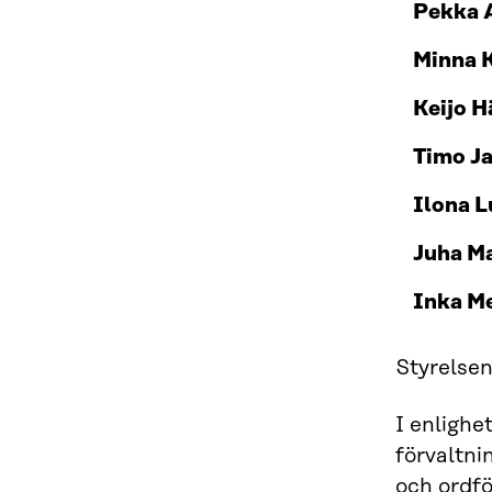
Pekka A
Minna 
Keijo 
Timo J
Ilona 
Juha M
Inka M
Styrelsen
I enlighe
förvaltn
och ordf