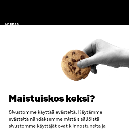
Sitra
ADRESS
Östersjögatan 11–13, PB 160,
00181 Helsingfors
Ankomstinstruktioner
FÖRETAGS-ID
0202132-3
TELEFON
+358 294 618 991
E-POST
sitra@sitra.fi
Maistuiskos keksi?
fornamn.efternamn@sitra.fi
Sivustomme käyttää evästeitä. Käytämme
evästeitä nähdäksemme mistä sisällöistä
SITRA PÅ SOCIALA MEDIER
sivustomme käyttäjät ovat kiinnostuneita ja