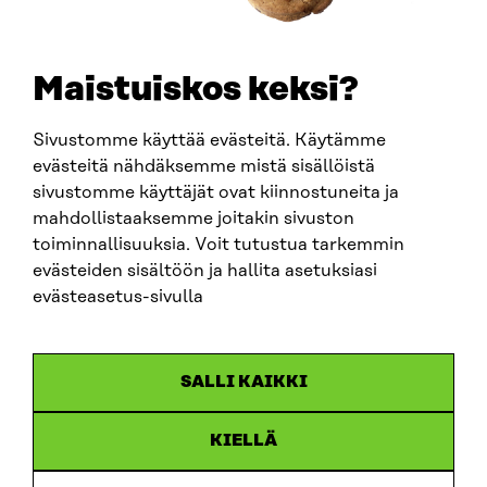
+358 294 618 991
E-POST
sitra@sitra.fi
Maistuiskos keksi?
fornamn.efternamn@sitra.fi
Sivustomme käyttää evästeitä. Käytämme
evästeitä nähdäksemme mistä sisällöistä
SITRA PÅ SOCIALA MEDIER
sivustomme käyttäjät ovat kiinnostuneita ja
mahdollistaaksemme joitakin sivuston
LinkedIn
toiminnallisuuksia. Voit tutustua tarkemmin
Instagram
evästeiden sisältöön ja hallita asetuksiasi
YouTube
evästeasetus-sivulla
SALLI KAIKKI
Dataskydd
KIELLÄ
Cookieinställningar
Rapporteringskanal