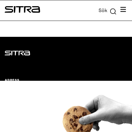
Skip to
Meny
Sök
content
Sitra
↓
Sitra
ADRESS
Östersjögatan 11–13, PB 160,
00181 Helsingfors
Ankomstinstruktioner
FÖRETAGS-ID
0202132-3
TELEFON