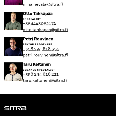
profil
niina.nevala@sitra.fi
Gå
Otto Tähkäpää
till
SPECIALIST
personens
+358443052174
profil
otto.tahkapaa@sitra.fi
Gå
Petri Rouvinen
till
SENIOR RÅDGIVARE
personens
+358 294 618 355
profil
petri.rouvinen@sitra.fi
Gå
Taru Keltanen
till
LEDANDE SPECIALIST
personens
+358 294 618 221
profil
taru.keltanen@sitra.fi
Sitra