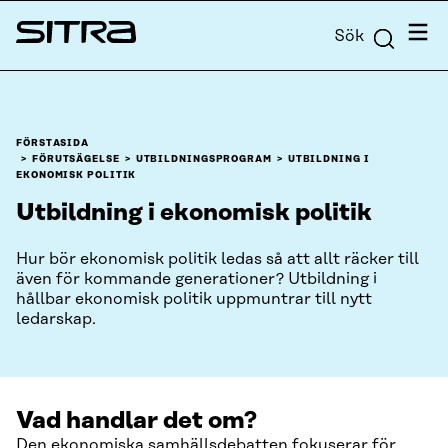
Skip to
Meny
Sök
content
Sitra
↓
FÖRSTASIDA
FÖRUTSÄGELSE
UTBILDNINGSPROGRAM
UTBILDNING I
EKONOMISK POLITIK
Utbildning i ekonomisk politik
Hur bör ekonomisk politik ledas så att allt räcker till
även för kommande generationer? Utbildning i
hållbar ekonomisk politik uppmuntrar till nytt
ledarskap.
Vad handlar det om?
Den ekonomiska samhällsdebatten fokuserar för