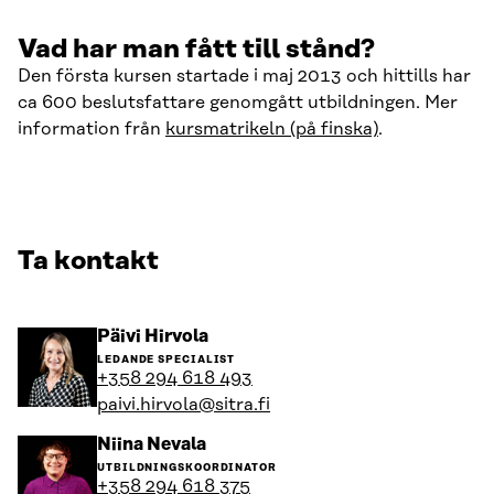
Vad har man fått till stånd?
Den första kursen startade i maj 2013 och hittills har
ca 600 beslutsfattare genomgått utbildningen. Mer
information från
kursmatrikeln (på finska)
.
Ta kontakt
Gå
Päivi Hirvola
till
LEDANDE SPECIALIST
personens
+358 294 618 493
profil
paivi.hirvola@sitra.fi
Gå
Niina Nevala
till
UTBILDNINGSKOORDINATOR
personens
+358 294 618 375