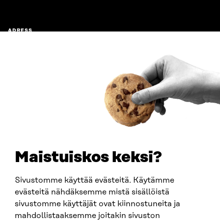
ADRESS
Östersjögatan 11–13, PB 160,
00181 Helsingfors
Ankomstinstruktioner
FÖRETAGS-ID
0202132-3
TELEFON
+358 294 618 991
E-POST
sitra@sitra.fi
Maistuiskos keksi?
fornamn.efternamn@sitra.fi
Sivustomme käyttää evästeitä. Käytämme
evästeitä nähdäksemme mistä sisällöistä
SITRA PÅ SOCIALA MEDIER
sivustomme käyttäjät ovat kiinnostuneita ja
mahdollistaaksemme joitakin sivuston