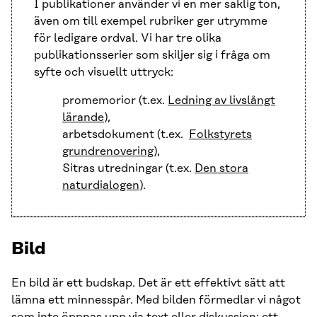
I publikationer använder vi en mer saklig ton,
även om till exempel rubriker ger utrymme
för ledigare ordval. Vi har tre olika
publikationsserier som skiljer sig i fråga om
syfte och visuellt uttryck:
promemorior (t.ex.
Ledning av livslångt
lärande
),
arbetsdokument (t.ex.
Folkstyrets
grundrenovering
),
Sitras utredningar (t.ex.
Den stora
naturdialogen
).
Bild
En bild är ett budskap. Det är ett effektivt sätt att
lämna ett minnesspår. Med bilden förmedlar vi något
som inte öppnas upp via text eller diskussion: ett