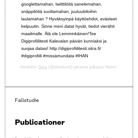
googlettamahan, twiittilöitä sanelemahan,
snäppilöitä suoltamahan, juutuubiloihin
laulamahan ? Hyväksyinpä käyttöehdot, evästeet
kelpuutin. Sinne meni datat hyvät, tiedot vierähti
maailmalle. Älä ole Lemminkäinen!Tee
Digiprofiilitesti Kalevalan päivän kunniaksi ja
suojaa datasi! http://digiprofiilitesti.sitra.fi/
#digiprofiili #missämundata #IHAN
Henkilön
Sitra
(@sitrafund) jakama julkaisu
Helmi 27, 2020 k
Fallstudie
Publicationer