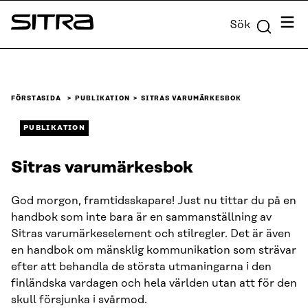
Skip to
Meny
Sök
content
Sitra
↓
FÖRSTASIDA
PUBLIKATION
SITRAS VARUMÄRKESBOK
PUBLIKATION
Sitras varumärkesbok
God morgon, framtidsskapare! Just nu tittar du på en
handbok som inte bara är en sammanställning av
Sitras varumärkeselement och stilregler. Det är även
en handbok om mänsklig kommunikation som strävar
efter att behandla de största utmaningarna i den
finländska vardagen och hela världen utan att för den
skull försjunka i svårmod.