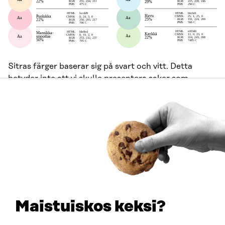
Sitras färger baserar sig på svart och vitt. Detta
betyder inte att vi skulle presentera saker som
svartvita antingen-eller-frågor, utan att vi gör det
enkelt och att vår visuella identitet ska vara
identifierbar också när färger inte används.
Färger och tillgänglighet
Textkontraster som uppfyller klass AA i WCAG:s
tillgänglighetsstandard nås när svart eller vit text
används i enlighet med färgpaletten (Aa).
Maistuiskos keksi?
Grafiker, observera