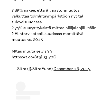
? 85% näkee, että
#ilmastonmuutos
vaikuttaa toimintaympäristöön nyt tai
tulevaisuudessa
? 74% suuryrityksistä mittaa hiilijalanjälkeään
? Elintarviketeollisuudessa merkittävä
muutos vs. 2015
Mitäs muuta selvisi? ?
https://t.co/8t5Iu3ly0C
— Sitra (@SitraFund)
December 16, 2019