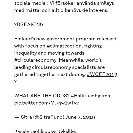
sociala medier. Vi försöker använda smileys
med måtta, och alltid behövs de inte ens.
?BREAKING:
Finland’s new government program released
with focus on
#climateaction
, fighting
inequality and moving towards
#circulareconomy
! Meanwhile, world’s
leading circulareconomy specialists are
gathered together next door @
#WCEF2019
?
WHAT ARE THE ODDS?
#Hallitusohjelma
pic.twitter.com/Vl74w2wTvv
— Sitra (@SitraFund)
June 3, 2019
Kysely teollisuusyrityksille: