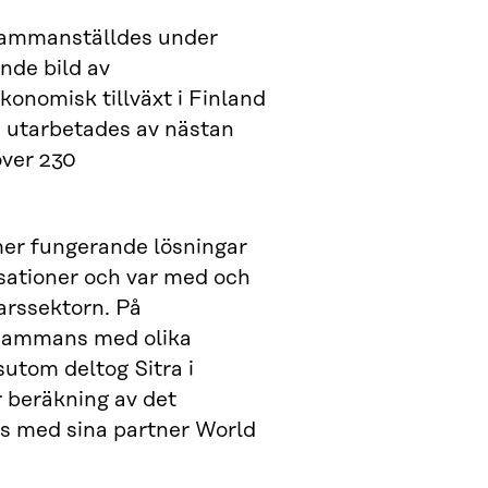
sammanställdes under
nde bild av
konomisk tillväxt i Finland
en utarbetades av nästan
över 230
mer fungerande lösningar
sationer och var med och
arssektorn. På
llsammans med olika
sutom deltog Sitra i
 beräkning av det
ns med sina partner World