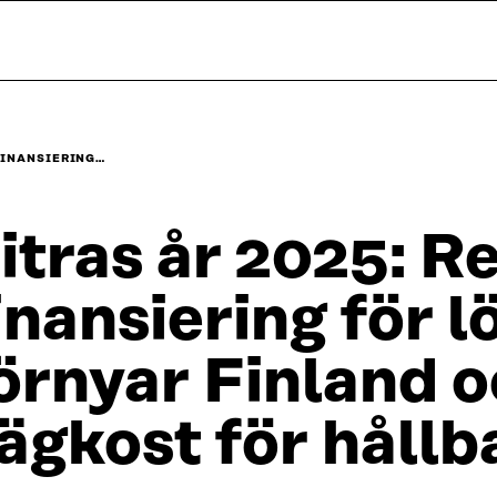
 FINANSIERING…
itras år 2025: R
inansiering för 
örnyar Finland o
ägkost för hållba