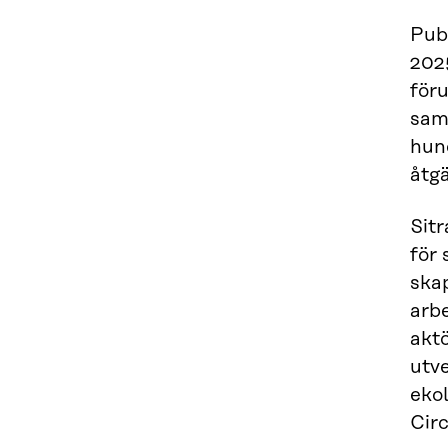
Publ
2025
föru
samt
hun
åtg
Sit
för
skap
arb
aktö
utv
eko
Cir