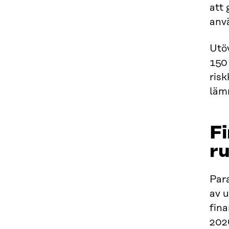
att 
anv
Utöv
150 
risk
lämn
Fi
ru
Para
av u
fina
2026