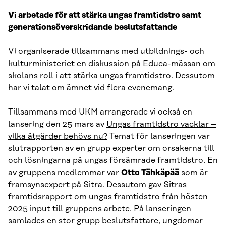
Vi arbetade för att stärka ungas framtidstro samt
generationsöverskridande beslutsfattande
Vi organiserade tillsammans med utbildnings- och
kulturministeriet en diskussion på
Educa-mässan
om
skolans roll i att stärka ungas framtidstro. Dessutom
har vi talat om ämnet vid flera evenemang.
Tillsammans med UKM arrangerade vi också en
lansering den 25 mars av
Ungas framtidstro vacklar –
vilka åtgärder behövs nu?
Temat för lanseringen var
slutrapporten av en grupp experter om orsakerna till
och lösningarna på ungas försämrade framtidstro. En
av gruppens medlemmar var
Otto Tähkäpää
som är
framsynsexpert på Sitra. Dessutom gav Sitras
framtidsrapport om ungas framtidstro från hösten
2025
input till gruppens arbete.
På lanseringen
samlades en stor grupp beslutsfattare, ungdomar