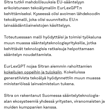
Sitra tutkii mahdollisuuksia EU-sääntelyyn
erikoistuneen tekoälymallin EurLexGPT:n
kehittämiseksi. Kyseessä olisi avoimen lähdekoodin
tekoälymalli, joka olisi suunniteltu EU:n
lainsäädäntöaineistojen käsittelyyn.
Toteutuessaan malli hyödyttäisi ja toimisi työkaluna
muun muassa sääntelyteknologiayrityksille, jotka
kehittävät teknologisia ratkaisuja helpottamaan
sääntelyn noudattamista.
EurLexGPT nojaa Sitran aiemmin rahoittamien
kokeilujen oppeihin ja tuloksiin
. Kokeiluissa
generatiivista tekoälyä hyödynnettiin muun muassa
ministeriöissä lainvalmistelun tukena.
Sitra on rakentanut Suomessa sääntelyteknologia-
alan ekosysteemiä yhdessä yritysten, viranomaisten ja
muiden kumppanien kanssa.