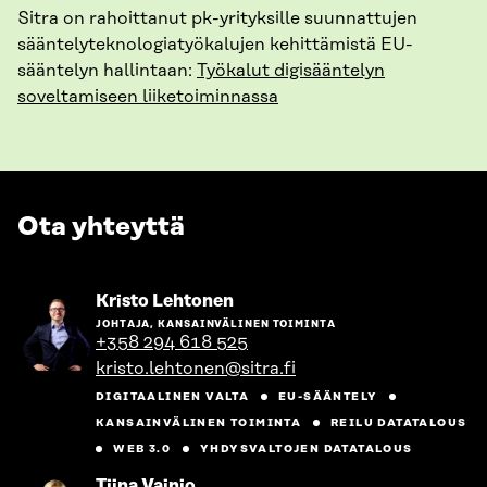
Sitra on rahoittanut pk-yrityksille suunnattujen
sääntelyteknologiatyökalujen kehittämistä EU-
sääntelyn hallintaan:
Työkalut digisääntelyn
soveltamiseen liiketoiminnassa
Ota yhteyttä
Siirry
Kristo Lehtonen
henkilön
JOHTAJA, KANSAINVÄLINEN TOIMINTA
sivulle
+358 294 618 525
kristo.lehtonen@sitra.fi
DIGITAALINEN VALTA
EU-SÄÄNTELY
KANSAINVÄLINEN TOIMINTA
REILU DATATALOUS
WEB 3.0
YHDYSVALTOJEN DATATALOUS
Siirry
Tiina Vainio