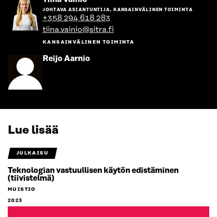
henkilön
JOHTAVA ASIANTUNTIJA, KANSAINVÄLINEN TOIMINTA
sivulle
+358 294 618 283
tiina.vainio@sitra.fi
KANSAINVÄLINEN TOIMINTA
Siirry
Reijo Aarnio
henkilön
sivulle
Lue lisää
JULKAISU
Teknologian vastuullisen käytön edistäminen
(tiivistelmä)
MUISTIO
2023