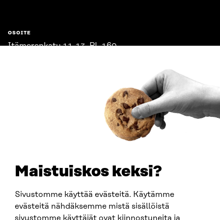
OSOITE
Itämerenkatu 11-13, PL 160,
00181 Helsinki
Saapumisohjeet
Y-TUNNUS
0202132-3
PUHELIN
+358 294 618 991
SÄHKÖPOSTI
etunimi.sukunimi@sitra.fi
sitra@sitra.fi
Maistuiskos keksi?
Sivustomme käyttää evästeitä. Käytämme
SITRA SOSIAALISESSA MEDIASSA
evästeitä nähdäksemme mistä sisällöistä
sivustomme käyttäjät ovat kiinnostuneita ja