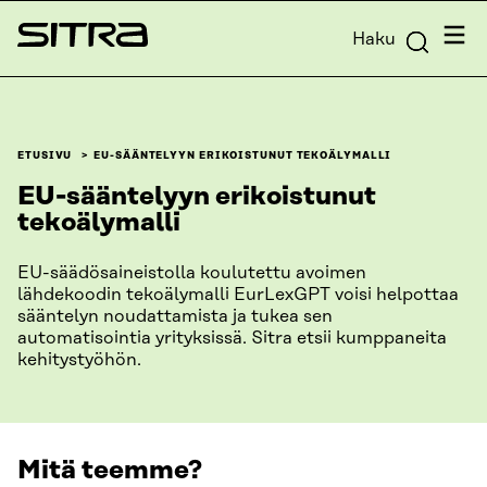
Siirry
Valik
Haku
suoraan
Sitra
sisältöön
↓
ETUSIVU
EU-SÄÄNTELYYN ERIKOISTUNUT TEKOÄLYMALLI
EU-sääntelyyn erikoistunut
tekoälymalli
EU-säädösaineistolla koulutettu avoimen
lähdekoodin tekoälymalli EurLexGPT voisi helpottaa
sääntelyn noudattamista ja tukea sen
automatisointia yrityksissä. Sitra etsii kumppaneita
kehitystyöhön.
Mitä teemme?