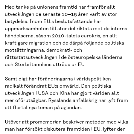
Med tanke på unionens framtid har framför allt
utvecklingen de senaste 10–15 åren varit av stor
betydelse. Inom EU:s beslutsfattande har
uppmärksamheten till stor del riktats mot de interna
händelserna, såsom 2010-talets eurokris, en allt
kraftigare migration och de därpå följande politiska
motsättningarna, demokrati- och
rättsstatsutvecklingen i de östeuropeiska länderna
och Storbritanniens utträde ur EU.
Samtidigt har förändringarna i världspolitiken
radikalt förändrat EU:s omvärld. Den politiska
utvecklingen i USA och Kina har gjort världen allt
mer oförutsägbar. Rysslands anfallskrig har lyft fram
ett flertal nya teman på agendan.
Utöver att promemorian beskriver metoder med vilka
man har försökt diskutera framtiden i EU, lyfter den