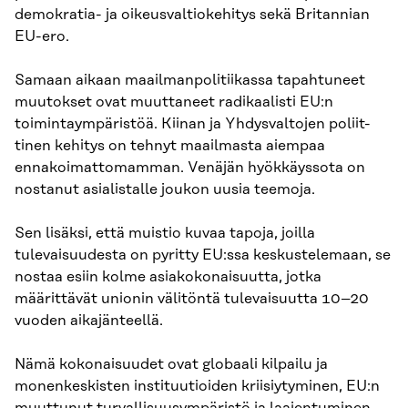
demokratia- ja oikeusvaltiokehitys sekä Britannian
EU-ero.
Samaan aikaan maailmanpolitiikassa tapahtuneet
muutokset ovat muuttaneet radikaalisti EU:n
toimintaympäristöä. Kiinan ja Yhdysvaltojen poliit-
tinen kehitys on tehnyt maailmasta aiempaa
ennakoimattomamman. Venäjän hyökkäyssota on
nostanut asialistalle joukon uusia teemoja.
Sen lisäksi, että muistio kuvaa tapoja, joilla
tulevaisuudesta on pyritty EU:ssa keskustelemaan, se
nostaa esiin kolme asiakokonaisuutta, jotka
määrittävät unionin välitöntä tulevaisuutta 10–20
vuoden aikajänteellä.
Nämä kokonaisuudet ovat globaali kilpailu ja
monenkeskisten instituutioiden kriisiytyminen, EU:n
muuttunut turvallisuusympäristö ja laajentuminen