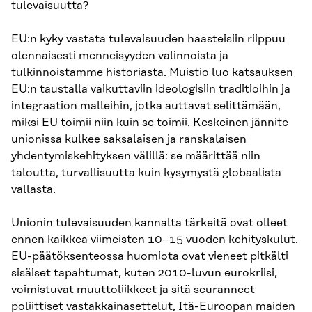
tulevaisuutta?
EU:n kyky vastata tulevaisuuden haasteisiin riippuu
olennaisesti menneisyyden valinnoista ja
tulkinnoistamme historiasta. Muistio luo katsauksen
EU:n taustalla vaikuttaviin ideologisiin traditioihin ja
integraation malleihin, jotka auttavat selittämään,
miksi EU toimii niin kuin se toimii. Keskeinen jännite
unionissa kulkee saksalaisen ja ranskalaisen
yhdentymiskehityksen välillä: se määrittää niin
taloutta, turvallisuutta kuin kysymystä globaalista
vallasta.
Unionin tulevaisuuden kannalta tärkeitä ovat olleet
ennen kaikkea viimeisten 10–15 vuoden kehityskulut.
EU-päätöksenteossa huomiota ovat vieneet pitkälti
sisäiset tapahtumat, kuten 2010-luvun eurokriisi,
voimistuvat muuttoliikkeet ja sitä seuranneet
poliittiset vastakkainasettelut, Itä-Euroopan maiden