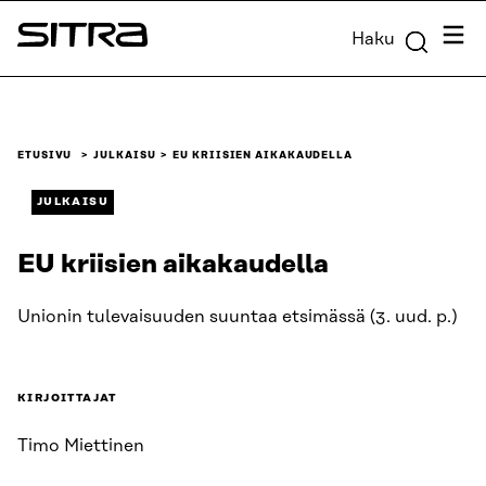
Siirry
Valik
Haku
suoraan
Sitra
sisältöön
↓
ETUSIVU
JULKAISU
EU KRIISIEN AIKAKAUDELLA
JULKAISU
EU kriisien aikakaudella
Unionin tulevaisuuden suuntaa etsimässä (3. uud. p.)
KIRJOITTAJAT
Timo Miettinen