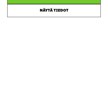
NÄYTÄ TIEDOT
Sitra
OSOITE
Itämerenkatu 11-13, PL 160,
00181 Helsinki
Saapumisohjeet
Y-TUNNUS
0202132-3