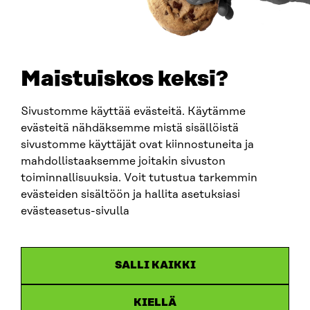
Maistuiskos keksi?
Sivustomme käyttää evästeitä. Käytämme
evästeitä nähdäksemme mistä sisällöistä
sivustomme käyttäjät ovat kiinnostuneita ja
mahdollistaaksemme joitakin sivuston
ARTIKKELI
toiminnallisuuksia. Voit tutustua tarkemmin
evästeiden sisältöön ja hallita asetuksiasi
Miksi EU:n tulevaisuudesta pitää puhua, Eurooppa-
tutkija Timo Miettinen?
evästeasetus-sivulla
25.10.2023
SALLI KAIKKI
KIELLÄ