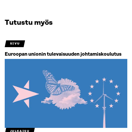
Tutustu myös
SIVU
Euroopan unionin tulevaisuuden johtamis­koulutus
JULKAISU