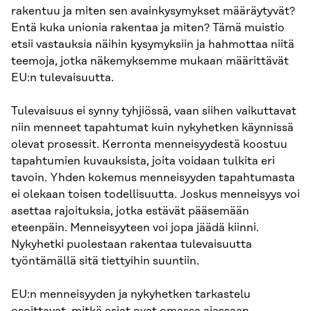
rakentuu ja miten sen avainkysymykset määräytyvät?
Entä kuka unionia rakentaa ja miten? Tämä muistio
etsii vastauksia näihin kysymyksiin ja hahmottaa niitä
teemoja, jotka näkemyksemme mukaan määrittävät
EU:n tulevaisuutta.
Tulevaisuus ei synny tyhjiössä, vaan siihen vaikuttavat
niin menneet tapahtumat kuin nykyhetken käynnissä
olevat prosessit. Kerronta menneisyydestä koostuu
tapahtumien kuvauksista, joita voidaan tulkita eri
tavoin. Yhden kokemus menneisyyden tapahtumasta
ei olekaan toisen todellisuutta. Joskus menneisyys voi
asettaa rajoituksia, jotka estävät pääsemään
eteenpäin. Menneisyyteen voi jopa jäädä kiinni.
Nykyhetki puolestaan rakentaa tulevaisuutta
työntämällä sitä tiettyihin suuntiin.
EU:n menneisyyden ja nykyhetken tarkastelu
osoittavat, mitkä asiat ovat omassa ajassaan