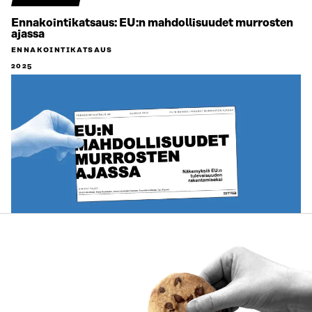
Ennakointikatsaus: EU:n mahdollisuudet murrosten
ajassa
ENNAKOINTIKATSAUS
2025
ARTIKKELI
“Nyt tarvitaan rohkeaa tulevaisuusajattelua” – Sitran
koulutukset vahvistavat päättäjien valmiuksia
uudistaa Suomea
18.3.2025