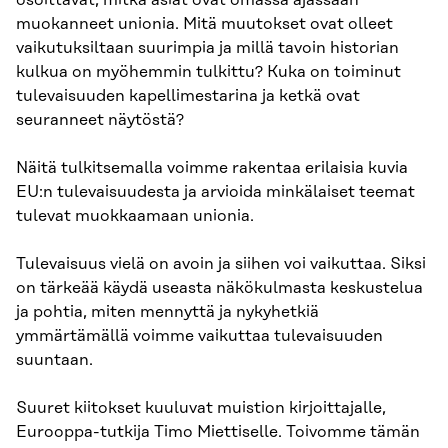
muokanneet unionia. Mitä muutokset ovat olleet
vaikutuksiltaan suurimpia ja millä tavoin historian
kulkua on myöhemmin tulkittu? Kuka on toiminut
tulevaisuuden kapellimestarina ja ketkä ovat
seuranneet näytöstä?
Näitä tulkitsemalla voimme rakentaa erilaisia kuvia
EU:n tulevaisuudesta ja arvioida minkälaiset teemat
tulevat muokkaamaan unionia.
Tulevaisuus vielä on avoin ja siihen voi vaikuttaa. Siksi
on tärkeää käydä useasta näkökulmasta keskustelua
ja pohtia, miten mennyttä ja nykyhetkiä
ymmärtämällä voimme vaikuttaa tulevaisuuden
suuntaan.
Suuret kiitokset kuuluvat muistion kirjoittajalle,
Eurooppa-tutkija Timo Miettiselle. Toivomme tämän