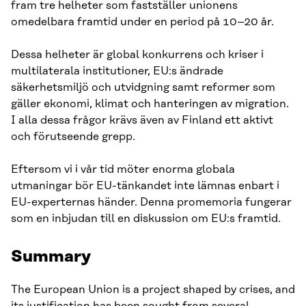
fram tre helheter som fastställer unionens
omedelbara framtid under en period på 10–20 år.
Dessa helheter är global konkurrens och kriser i
multilaterala institutioner, EU:s ändrade
säkerhetsmiljö och utvidgning samt reformer som
gäller ekonomi, klimat och hanteringen av migration.
I alla dessa frågor krävs även av Finland ett aktivt
och förutseende grepp.
Eftersom vi i vår tid möter enorma globala
utmaningar bör EU-tänkandet inte lämnas enbart i
EU-experternas händer. Denna promemoria fungerar
som en inbjudan till en diskussion om EU:s framtid.
Summary
The European Union is a project shaped by crises, and
its justification has been sought from several