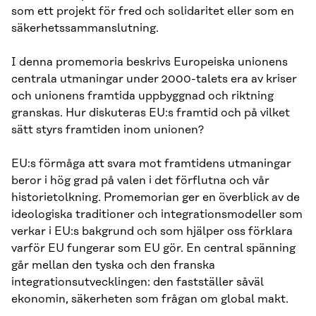
som ett projekt för fred och solidaritet eller som en
säkerhetssammanslutning.
I denna promemoria beskrivs Europeiska unionens
centrala utmaningar under 2000-talets era av kriser
och unionens framtida uppbyggnad och riktning
granskas. Hur diskuteras EU:s framtid och på vilket
sätt styrs framtiden inom unionen?
EU:s förmåga att svara mot framtidens utmaningar
beror i hög grad på valen i det förflutna och vår
historietolkning. Promemorian ger en överblick av de
ideologiska traditioner och integrationsmodeller som
verkar i EU:s bakgrund och som hjälper oss förklara
varför EU fungerar som EU gör. En central spänning
går mellan den tyska och den franska
integrationsutvecklingen: den fastställer såväl
ekonomin, säkerheten som frågan om global makt.