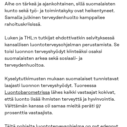
Aihe on tärkeä ja ajankohtainen, sillä suomalaisten
kunto sekä työ- ja toimintakyky ovat heikentyneet.
Samalla julkinen terveydenhuolto kamppailee
rahoituskriisissä.
Luken ja THL:n tutkijat ehdottivatkin selvityksessä
kansallisen luontoterveysohjelman perustamista. Se
toisi luonnon terveyshyödyt kiinteäksi osaksi
suomalaisten arkea sekä sosiaali- ja
terveydenhuoltoa.
Kyselytutkimusten mukaan suomalaiset tunnistavat
laajasti luonnon terveyshyödyt. Tuoreessa
Luontobarometrissa
lähes kaikki vastaajat kokivat,
että luonto lisää ihmisten terveyttä ja hyvinvointia.
Väittämän kanssa oli samaa mieltä peräti 97
prosenttia vastaajista.
Tältä pohjalta luontoterveysohjelma on nyt edennyt