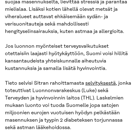
suojaa masennukselta, lievittää stressiä ja parantaa
mielialaa. Lisäksi kotien lähellä olevat metsät ja
viheralueet auttavat ehkäisemään sydän- ja
verisuonitauteja sekä mahdollisesti
hengityselinsairauksia, kuten astmaa ja allergioita.
Jos luonnon myönteiset terveysvaikutukset
otettaisiin laajasti hyötykäyttöön, Suomi voisi hillitä
kansantaudeista yhteiskunnalle aiheutuvia
kustannuksia ja samalla lisätä hyvinvointia.
Tieto selvisi Sitran rahoittamasta
selvityksestä
, jonka
toteuttivat Luonnonvarakeskus (Luke) sekä
Terveyden ja hyvinvoinnin laitos (THL). Laskelmien
mukaan luonto voi tuoda Suomelle jopa satojen
miljoonien eurojen vuotuisen hyödyn pelkästään
masennuksen ja tyypin 2 diabeteksen torjunnassa
sekä astman lääkehoidossa.