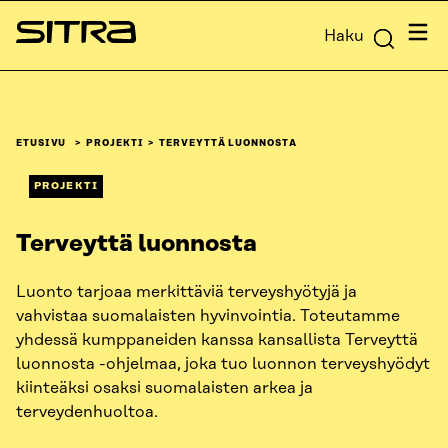
Siirry
Valik
Haku
suoraan
Sitra
sisältöön
↓
ETUSIVU
PROJEKTI
TERVEYTTÄ LUONNOSTA
PROJEKTI
Terveyttä luonnosta
Luonto tarjoaa merkittäviä terveyshyötyjä ja
vahvistaa suomalaisten hyvinvointia. Toteutamme
yhdessä kumppaneiden kanssa kansallista Terveyttä
luonnosta -ohjelmaa, joka tuo luonnon terveyshyödyt
kiinteäksi osaksi suomalaisten arkea ja
terveydenhuoltoa.