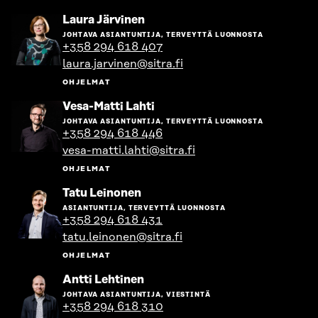
Siirry
Laura Järvinen
henkilön
JOHTAVA ASIANTUNTIJA, TERVEYTTÄ LUONNOSTA
sivulle
+358 294 618 407
laura.jarvinen@sitra.fi
OHJELMAT
Siirry
Vesa-Matti Lahti
henkilön
JOHTAVA ASIANTUNTIJA, TERVEYTTÄ LUONNOSTA
sivulle
+358 294 618 446
vesa-matti.lahti@sitra.fi
OHJELMAT
Siirry
Tatu Leinonen
henkilön
ASIANTUNTIJA, TERVEYTTÄ LUONNOSTA
sivulle
+358 294 618 431
tatu.leinonen@sitra.fi
OHJELMAT
Siirry
Antti Lehtinen
henkilön
JOHTAVA ASIANTUNTIJA, VIESTINTÄ
sivulle
+358 294 618 310