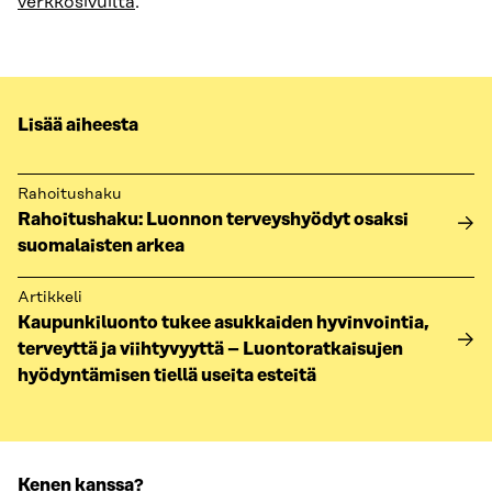
verkkosivuilta
.
Lisää aiheesta
Rahoitushaku
Rahoitushaku: Luonnon terveyshyödyt osaksi
suomalaisten arkea
Artikkeli
Kaupunkiluonto tukee asukkaiden hyvinvointia,
terveyttä ja viihtyvyyttä – Luontoratkaisujen
hyödyntämisen tiellä useita esteitä
Kenen kanssa?