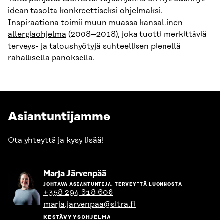
idean tasolta konkreettiseksi ohjelmaksi.
Inspiraationa toimii muun muassa
kansallinen
allergiaohjelma
(2008–2018), joka tuotti merkittäviä
terveys- ja taloushyötyjä suhteellisen pienellä
rahallisella panoksella.
Asiantuntijamme
Ota yhteyttä ja kysy lisää!
Siirry
Marja Järvenpää
henkilön
JOHTAVA ASIANTUNTIJA, TERVEYTTÄ LUONNOSTA
sivulle
+358 294 618 606
marja.jarvenpaa@sitra.fi
KESTÄVYYSOHJELMA