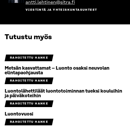
antti.lehtinen@sitra.fi
VIESTINTÄ JA YHTEISKUNTASUHTEET
Tutustu myös
RAHOITETTU HANKE
Metsän kasvattamat – Luonto osaksi neuvolan
elintapaohjausta
RAHOITETTU HANKE
Luontolähettiläät luontotoiminnan tueksi kouluihin
ja päiväkoteihin
RAHOITETTU HANKE
Luontovuosi
RAHOITETTU HANKE