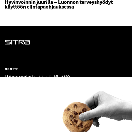
Hyvinvoinnin juurilla – Luonnon terveyshyödyt
käyttöön elintapaohjauksessa
Sitra
OSOITE
Itämerenkatu 11-13, PL 160,
00181 Helsinki
Saapumisohjeet
Y-TUNNUS
0202132-3
PUHELIN
+358 294 618 991
SÄHKÖPOSTI