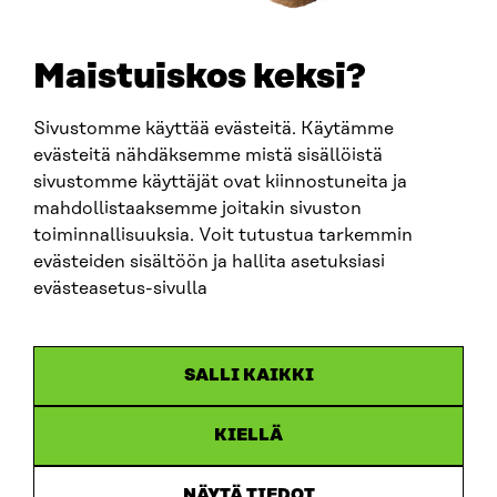
etunimi.sukunimi@sitra.fi
sitra@sitra.fi
Maistuiskos keksi?
Sivustomme käyttää evästeitä. Käytämme
SITRA SOSIAALISESSA MEDIASSA
evästeitä nähdäksemme mistä sisällöistä
sivustomme käyttäjät ovat kiinnostuneita ja
LinkedIn
mahdollistaaksemme joitakin sivuston
Instagram
toiminnallisuuksia. Voit tutustua tarkemmin
YouTube
evästeiden sisältöön ja hallita asetuksiasi
evästeasetus-sivulla
Sitra 2025
SALLI KAIKKI
Tietosuoja
KIELLÄ
Evästeasetukset
Ilmoituskanava
NÄYTÄ TIEDOT