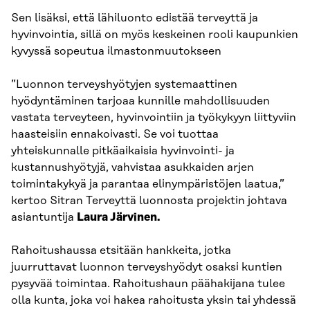
Sen lisäksi, että lähiluonto edistää terveyttä ja
hyvinvointia, sillä on myös keskeinen rooli kaupunkien
kyvyssä sopeutua ilmastonmuutokseen
”Luonnon terveyshyötyjen systemaattinen
hyödyntäminen tarjoaa kunnille mahdollisuuden
vastata terveyteen, hyvinvointiin ja työkykyyn liittyviin
haasteisiin ennakoivasti. Se voi tuottaa
yhteiskunnalle pitkäaikaisia hyvinvointi- ja
kustannushyötyjä, vahvistaa asukkaiden arjen
toimintakykyä ja parantaa elinympäristöjen laatua,”
kertoo Sitran Terveyttä luonnosta projektin johtava
asiantuntija
Laura Järvinen.
Rahoitushaussa etsitään hankkeita, jotka
juurruttavat luonnon terveyshyödyt osaksi kuntien
pysyvää toimintaa. Rahoitushaun päähakijana tulee
olla kunta, joka voi hakea rahoitusta yksin tai yhdessä