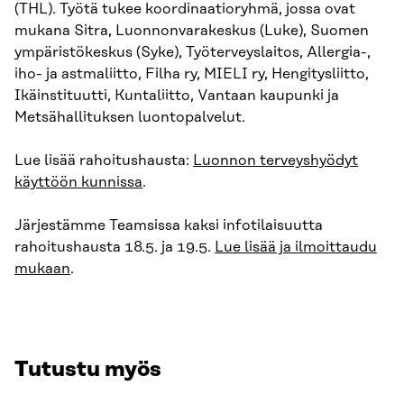
(THL). Työtä tukee koordinaatioryhmä, jossa ovat
mukana Sitra, Luonnonvarakeskus (Luke), Suomen
ympäristökeskus (Syke), Työterveyslaitos, Allergia-,
iho- ja astmaliitto, Filha ry, MIELI ry, Hengitysliitto,
Ikäinstituutti, Kuntaliitto, Vantaan kaupunki ja
Metsähallituksen luontopalvelut.
Lue lisää rahoitushausta:
Luonnon terveyshyödyt
käyttöön kunnissa
.
Järjestämme Teamsissa kaksi infotilaisuutta
rahoitushausta 18.5. ja 19.5.
Lue lisää ja ilmoittaudu
mukaan
.
Tutustu myös