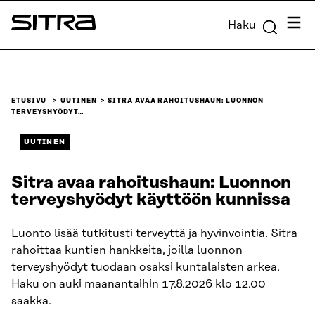
Siirry
Valik
Haku
suoraan
Sitra
sisältöön
↓
ETUSIVU
UUTINEN
SITRA AVAA RAHOITUSHAUN: LUONNON
TERVEYSHYÖDYT…
UUTINEN
Sitra avaa rahoitushaun: Luonnon
terveyshyödyt käyttöön kunnissa
Luonto lisää tutkitusti terveyttä ja hyvinvointia. Sitra
rahoittaa kuntien hankkeita, joilla luonnon
terveyshyödyt tuodaan osaksi kuntalaisten arkea.
Haku on auki maanantaihin 17.8.2026 klo 12.00
saakka.