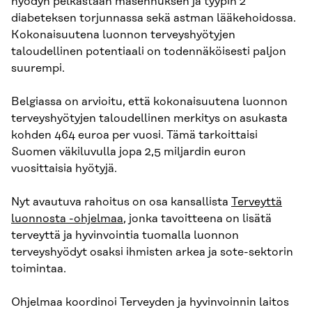
hyödyn pelkästään masennuksen ja tyypin 2
diabeteksen torjunnassa sekä astman lääkehoidossa.
Kokonaisuutena luonnon terveyshyötyjen
taloudellinen potentiaali on todennäköisesti paljon
suurempi.
Belgiassa on arvioitu, että kokonaisuutena luonnon
terveyshyötyjen taloudellinen merkitys on asukasta
kohden 464 euroa per vuosi. Tämä tarkoittaisi
Suomen väkiluvulla jopa 2,5 miljardin euron
vuosittaisia hyötyjä.
Nyt avautuva rahoitus on osa kansallista
Terveyttä
luonnosta -ohjelmaa
, jonka tavoitteena on lisätä
terveyttä ja hyvinvointia tuomalla luonnon
terveyshyödyt osaksi ihmisten arkea ja sote-sektorin
toimintaa.
Ohjelmaa koordinoi Terveyden ja hyvinvoinnin laitos