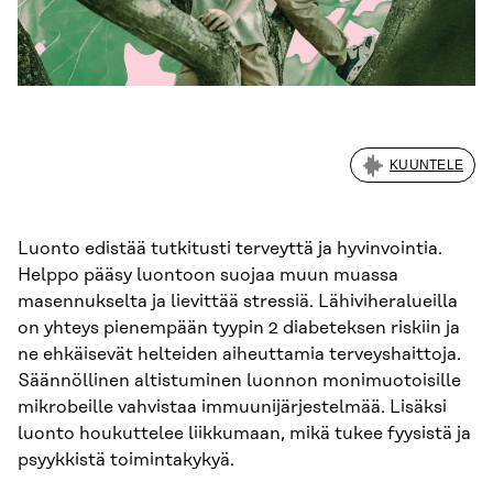
KUUNTELE
Luonto edistää tutkitusti terveyttä ja hyvinvointia.
Helppo pääsy luontoon suojaa muun muassa
masennukselta ja lievittää stressiä. Lähiviheralueilla
on yhteys pienempään tyypin 2 diabeteksen riskiin ja
ne ehkäisevät helteiden aiheuttamia terveyshaittoja.
Säännöllinen altistuminen luonnon monimuotoisille
mikrobeille vahvistaa immuunijärjestelmää. Lisäksi
luonto houkuttelee liikkumaan, mikä tukee fyysistä ja
psyykkistä toimintakykyä.