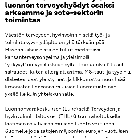
luonnon terveyshyödyt osaksi
arkeamme ja sote-sektorin
toimintaa
Väestön terveyden, hyvinvoinnin sekä työ- ja
toimintakyvyn ylläpito on yhä tärkeämpää.
Masennushäiriöistä on tullut merkittävä
kansanterveysongelma ja yleisimpiä
työkyvyttömyyseläkkeen syitä. Immuunivälitteiset
sairaudet, kuten allergiat, astma, MS-tauti ja tyypin 1
diabetes, ovat yleistyneet, ja liikkumattomuus lisää
kroonisten kansansairauksien kuormitusta niin
yksilöille kuin yhteiskunnalle.
Luonnonvarakeskuksen (Luke) sekä Terveyden ja
hyvinvoinnin laitoksen (THL) Sitran rahoituksella
laatiman
selvityksen
mukaan luonto voi tuoda
Suomelle jopa satojen miljoonien eurojen vuotuisen