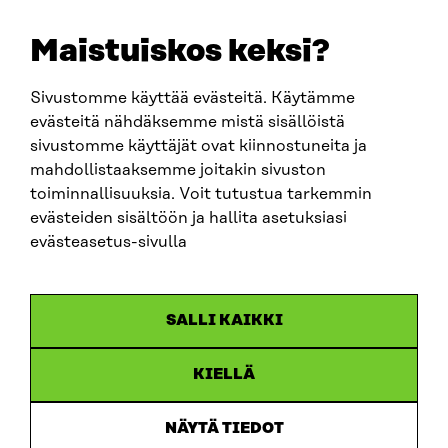
etunimi.sukunimi@sitra.fi
sitra@sitra.fi
Maistuiskos keksi?
Sivustomme käyttää evästeitä. Käytämme
SITRA SOSIAALISESSA MEDIASSA
evästeitä nähdäksemme mistä sisällöistä
sivustomme käyttäjät ovat kiinnostuneita ja
LinkedIn
mahdollistaaksemme joitakin sivuston
Instagram
toiminnallisuuksia. Voit tutustua tarkemmin
YouTube
evästeiden sisältöön ja hallita asetuksiasi
evästeasetus-sivulla
Sitra 2025
SALLI KAIKKI
Tietosuoja
KIELLÄ
Evästeasetukset
Ilmoituskanava
NÄYTÄ TIEDOT
Saavutettavuusseloste