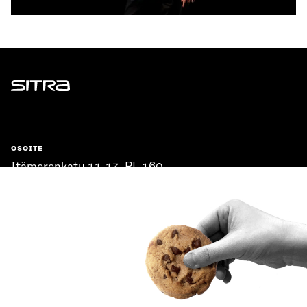
Sitra
OSOITE
Itämerenkatu 11-13, PL 160,
00181 Helsinki
Saapumisohjeet
Y-TUNNUS
0202132-3
PUHELIN
+358 294 618 991
SÄHKÖPOSTI