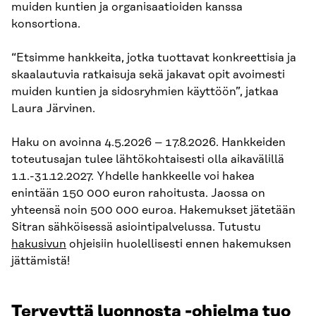
muiden kuntien ja organisaatioiden kanssa
konsortiona.
“Etsimme hankkeita, jotka tuottavat konkreettisia ja
skaalautuvia ratkaisuja sekä jakavat opit avoimesti
muiden kuntien ja sidosryhmien käyttöön”, jatkaa
Laura Järvinen.
Haku on avoinna 4.5.2026 – 17.8.2026. Hankkeiden
toteutusajan tulee lähtökohtaisesti olla aikavälillä
1.1.-31.12.2027. Yhdelle hankkeelle voi hakea
enintään 150 000 euron rahoitusta. Jaossa on
yhteensä noin 500 000 euroa. Hakemukset jätetään
Sitran sähköisessä asiointipalvelussa. Tutustu
hakusivun
ohjeisiin huolellisesti ennen hakemuksen
jättämistä!
Terveyttä luonnosta -ohjelma tuo