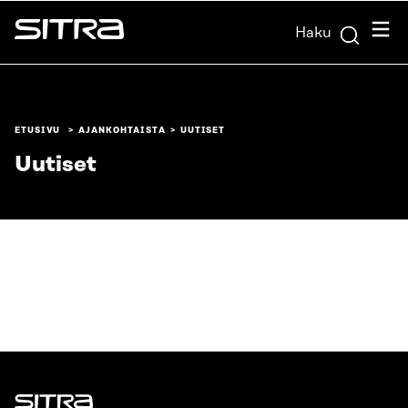
Siirry
Valik
Haku
suoraan
Sitra
sisältöön
↓
ETUSIVU
AJANKOHTAISTA
UUTISET
Uutiset