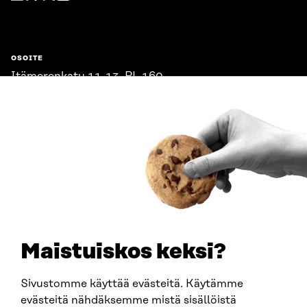
Sitra
OSOITE
Itämerenkatu 11-13, PL 160,
00181 Helsinki
Saapumisohjeet
Y-TUNNUS
0202132-3
PUHELIN
+358 294 618 991
SÄHKÖPOSTI
etunimi.sukunimi@sitra.fi
sitra@sitra.fi
Maistuiskos keksi?
Sivustomme käyttää evästeitä. Käytämme
SITRA SOSIAALISESSA MEDIASSA
evästeitä nähdäksemme mistä sisällöistä