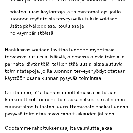
edistää uusia käytäntöjä ja toimintamalleja, joilla
luonnon myönteisiä terveysvaikutuksia voidaan
lisätä päiväkodeissa, kouluissa ja
hoivaympäristöissä
Hankkeissa voidaan levittää luonnon myönteisiä
terveysvaikutuksia lisääviä, olemassa olevia toimia ja
parhaita käytäntöjä, tai kehittää uusia, skaalautuvia
toimintatapoja, joilla luonnon terveyshyödyt otetaan
käyttöön osana kunnan pysyvää toimintaa.
Odotamme, että hankesuunnitelmassa esitetään
konkreettiset toimenpiteet sekä selkeä ja realistinen
suunnitelma tulosten juurruttamisesta osaksi kunnan
pysyvää toimintaa myös rahoituskauden jälkeen.
Odotamme rahoituksensaajilta valmiutta jakaa