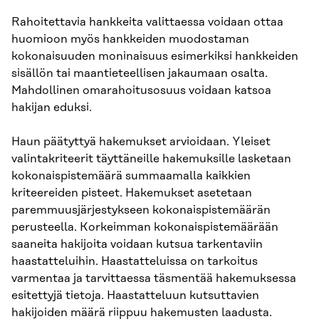
Rahoitettavia hankkeita valittaessa voidaan ottaa
huomioon myös hankkeiden muodostaman
kokonaisuuden moninaisuus esimerkiksi hankkeiden
sisällön tai maantieteellisen jakaumaan osalta.
Mahdollinen omarahoitusosuus voidaan katsoa
hakijan eduksi.
Haun päätyttyä hakemukset arvioidaan. Yleiset
valintakriteerit täyttäneille hakemuksille lasketaan
kokonaispistemäärä summaamalla kaikkien
kriteereiden pisteet. Hakemukset asetetaan
paremmuusjärjestykseen kokonaispistemäärän
perusteella. Korkeimman kokonaispistemäärään
saaneita hakijoita voidaan kutsua tarkentaviin
haastatteluihin. Haastatteluissa on tarkoitus
varmentaa ja tarvittaessa täsmentää hakemuksessa
esitettyjä tietoja. Haastatteluun kutsuttavien
hakijoiden määrä riippuu hakemusten laadusta.