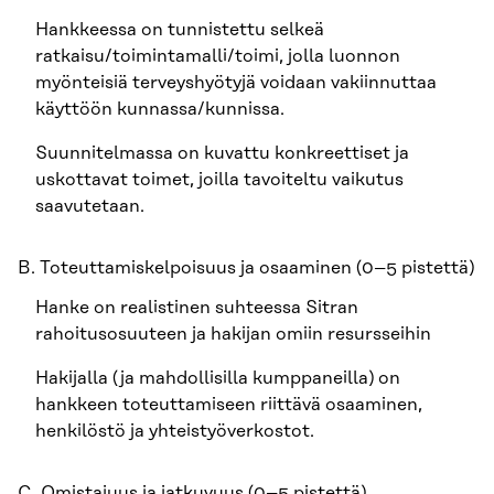
Hankkeessa on tunnistettu selkeä
ratkaisu/toimintamalli/toimi, jolla luonnon
myönteisiä terveyshyötyjä voidaan vakiinnuttaa
käyttöön kunnassa/kunnissa.
Suunnitelmassa on kuvattu konkreettiset ja
uskottavat toimet, joilla tavoiteltu vaikutus
saavutetaan.
B. Toteuttamiskelpoisuus ja osaaminen (0–5 pistettä)
Hanke on realistinen suhteessa Sitran
rahoitusosuuteen ja hakijan omiin resursseihin
Hakijalla (ja mahdollisilla kumppaneilla) on
hankkeen toteuttamiseen riittävä osaaminen,
henkilöstö ja yhteistyöverkostot.
C. Omistajuus ja jatkuvuus (0–5 pistettä)