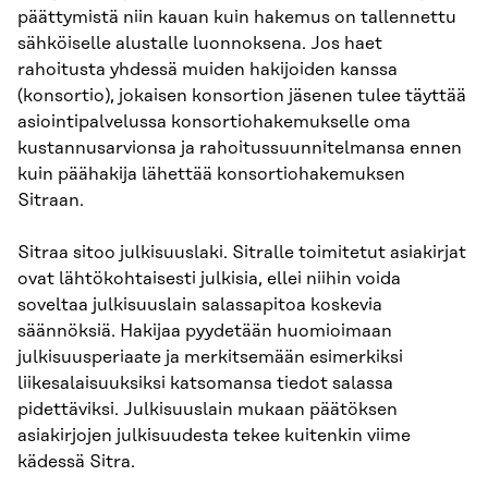
päättymistä niin kauan kuin hakemus on tallennettu
sähköiselle alustalle luonnoksena. Jos haet
rahoitusta yhdessä muiden hakijoiden kanssa
(konsortio), jokaisen konsortion jäsenen tulee täyttää
asiointipalvelussa konsortiohakemukselle oma
kustannusarvionsa ja rahoitussuunnitelmansa ennen
kuin päähakija lähettää konsortiohakemuksen
Sitraan.
Sitraa sitoo julkisuuslaki. Sitralle toimitetut asiakirjat
ovat lähtökohtaisesti julkisia, ellei niihin voida
soveltaa julkisuuslain salassapitoa koskevia
säännöksiä. Hakijaa pyydetään huomioimaan
julkisuusperiaate ja merkitsemään esimerkiksi
liikesalaisuuksiksi katsomansa tiedot salassa
pidettäviksi. Julkisuuslain mukaan päätöksen
asiakirjojen julkisuudesta tekee kuitenkin viime
kädessä Sitra.