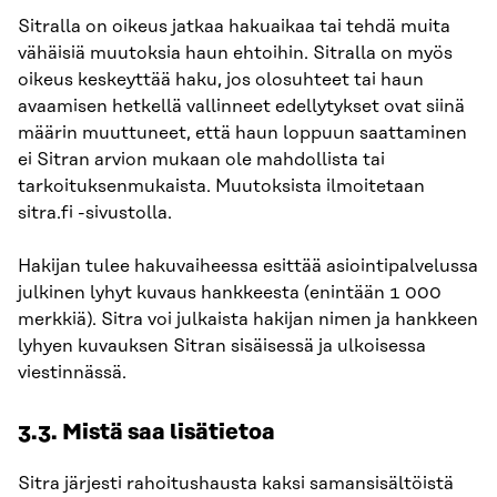
Sitralla on oikeus jatkaa hakuaikaa tai tehdä muita
vähäisiä muutoksia haun ehtoihin. Sitralla on myös
oikeus keskeyttää haku, jos olosuhteet tai haun
avaamisen hetkellä vallinneet edellytykset ovat siinä
määrin muuttuneet, että haun loppuun saattaminen
ei Sitran arvion mukaan ole mahdollista tai
tarkoituksenmukaista. Muutoksista ilmoitetaan
sitra.fi -sivustolla.
Hakijan tulee hakuvaiheessa esittää asiointipalvelussa
julkinen lyhyt kuvaus hankkeesta (enintään 1 000
merkkiä). Sitra voi julkaista hakijan nimen ja hankkeen
lyhyen kuvauksen Sitran sisäisessä ja ulkoisessa
viestinnässä.
3.3. Mistä saa lisätietoa
Sitra järjesti rahoitushausta kaksi samansisältöistä