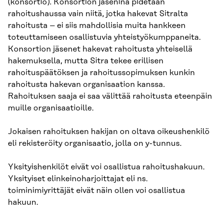
(konsortio). Konsortion jäseninä pidetään
rahoitushaussa vain niitä, jotka hakevat Sitralta
rahoitusta – ei siis mahdollisia muita hankkeen
toteuttamiseen osallistuvia yhteistyökumppaneita.
Konsortion jäsenet hakevat rahoitusta yhteisellä
hakemuksella, mutta Sitra tekee erillisen
rahoituspäätöksen ja rahoitussopimuksen kunkin
rahoitusta hakevan organisaation kanssa.
Rahoituksen saaja ei saa välittää rahoitusta eteenpäin
muille organisaatioille.
Jokaisen rahoituksen hakijan on oltava oikeushenkilö
eli rekisteröity organisaatio, jolla on y-tunnus.
Yksityishenkilöt eivät voi osallistua rahoitushakuun.
Yksityiset elinkeinoharjoittajat eli ns.
toiminimiyrittäjät eivät näin ollen voi osallistua
hakuun.