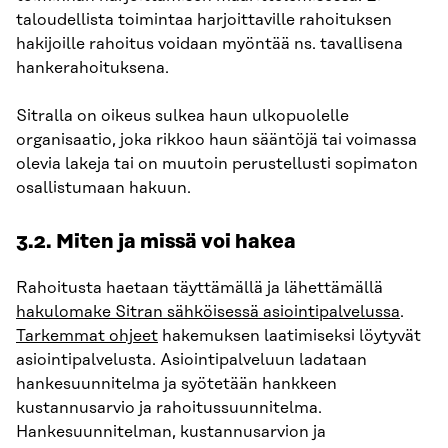
taloudellista toimintaa harjoittaville rahoituksen
hakijoille rahoitus voidaan myöntää ns. tavallisena
hankerahoituksena.
Sitralla on oikeus sulkea haun ulkopuolelle
organisaatio, joka rikkoo haun sääntöjä tai voimassa
olevia lakeja tai on muutoin perustellusti sopimaton
osallistumaan hakuun.
3.2. Miten ja missä voi hakea
Rahoitusta haetaan täyttämällä ja lähettämällä
hakulomake Sitran sähköisessä asiointipalvelussa
.
Tarkemmat ohjeet
hakemuksen laatimiseksi löytyvät
asiointipalvelusta. Asiointipalveluun ladataan
hankesuunnitelma ja syötetään hankkeen
kustannusarvio ja rahoitussuunnitelma.
Hankesuunnitelman, kustannusarvion ja