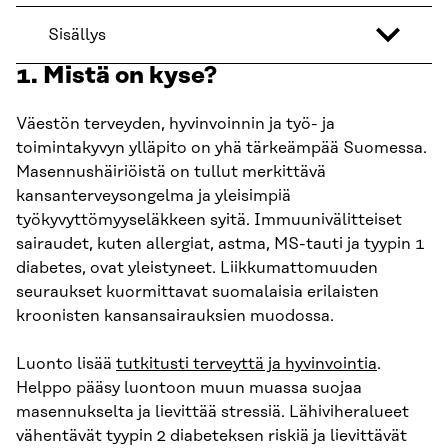
Sisällys
1. Mistä on kyse?
Väestön terveyden, hyvinvoinnin ja työ- ja
toimintakyvyn ylläpito on yhä tärkeämpää Suomessa.
Masennushäiriöistä on tullut merkittävä
kansanterveysongelma ja yleisimpiä
työkyvyttömyyseläkkeen syitä. Immuunivälitteiset
sairaudet, kuten allergiat, astma, MS-tauti ja tyypin 1
diabetes, ovat yleistyneet. Liikkumattomuuden
seuraukset kuormittavat suomalaisia erilaisten
kroonisten kansansairauksien muodossa.
Luonto lisää
tutkitusti terveyttä ja hyvinvointia
.
Helppo pääsy luontoon muun muassa suojaa
masennukselta ja lievittää stressiä. Lähiviheralueet
vähentävät tyypin 2 diabeteksen riskiä ja lievittävät