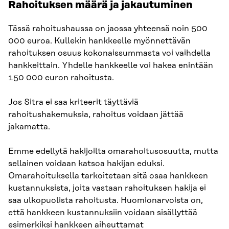
Rahoituksen määrä ja jakautuminen
Tässä rahoitushaussa on jaossa yhteensä noin 500
000 euroa. Kullekin hankkeelle myönnettävän
rahoituksen osuus kokonaissummasta voi vaihdella
hankkeittain. Yhdelle hankkeelle voi hakea enintään
150 000 euron rahoitusta.
Jos Sitra ei saa kriteerit täyttäviä
rahoitushakemuksia, rahoitus voidaan jättää
jakamatta.
Emme edellytä hakijoilta omarahoitusosuutta, mutta
sellainen voidaan katsoa hakijan eduksi.
Omarahoituksella tarkoitetaan sitä osaa hankkeen
kustannuksista, joita vastaan rahoituksen hakija ei
saa ulkopuolista rahoitusta. Huomionarvoista on,
että hankkeen kustannuksiin voidaan sisällyttää
esimerkiksi hankkeen aiheuttamat