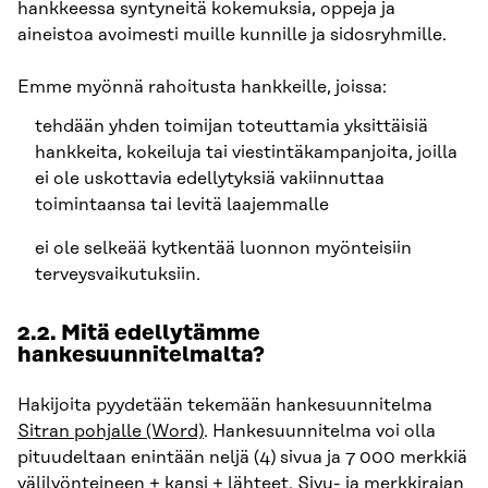
hankkeessa syntyneitä kokemuksia, oppeja ja
aineistoa avoimesti muille kunnille ja sidosryhmille.
Emme myönnä rahoitusta hankkeille, joissa:
tehdään yhden toimijan toteuttamia yksittäisiä
hankkeita, kokeiluja tai viestintäkampanjoita, joilla
ei ole uskottavia edellytyksiä vakiinnuttaa
toimintaansa tai levitä laajemmalle
ei ole selkeää kytkentää luonnon myönteisiin
terveysvaikutuksiin.
2.2. Mitä edellytämme
hankesuunnitelmalta?
Hakijoita pyydetään tekemään hankesuunnitelma
Sitran pohjalle (Word)
. Hankesuunnitelma voi olla
pituudeltaan enintään neljä (4) sivua ja 7 000 merkkiä
välilyönteineen + kansi + lähteet. Sivu- ja merkkirajan