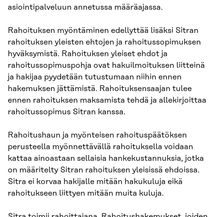
asiointipalveluun annetussa määräajassa.
Rahoituksen myöntäminen edellyttää lisäksi Sitran
rahoituksen yleisten ehtojen ja rahoitussopimuksen
hyväksymistä. Rahoituksen yleiset ehdot ja
rahoitussopimuspohja ovat hakuilmoituksen liitteinä
ja hakijaa pyydetään tutustumaan niihin ennen
hakemuksen jättämistä. Rahoituksensaajan tulee
ennen rahoituksen maksamista tehdä ja allekirjoittaa
rahoitussopimus Sitran kanssa.
Rahoitushaun ja myönteisen rahoituspäätöksen
perusteella myönnettävällä rahoituksella voidaan
kattaa ainoastaan sellaisia hankekustannuksia, jotka
on määritelty Sitran rahoituksen yleisissä ehdoissa.
Sitra ei korvaa hakijalle mitään hakukuluja eikä
rahoitukseen liittyen mitään muita kuluja.
Sitra toimii rahoittajana. Rahoitushakemukset, joiden