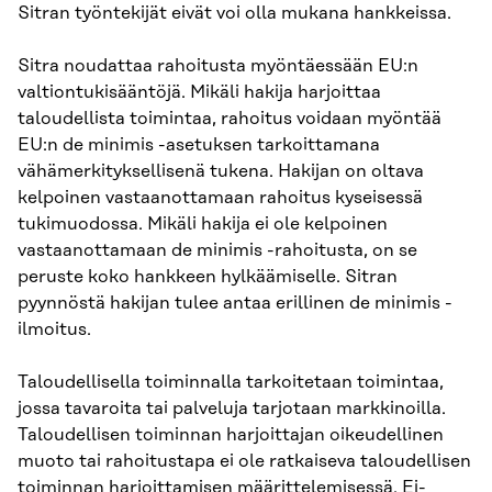
Sitran työntekijät eivät voi olla mukana hankkeissa.
Sitra noudattaa rahoitusta myöntäessään EU:n
valtiontukisääntöjä. Mikäli hakija harjoittaa
taloudellista toimintaa, rahoitus voidaan myöntää
EU:n de minimis -asetuksen tarkoittamana
vähämerkityksellisenä tukena. Hakijan on oltava
kelpoinen vastaanottamaan rahoitus kyseisessä
tukimuodossa. Mikäli hakija ei ole kelpoinen
vastaanottamaan de minimis -rahoitusta, on se
peruste koko hankkeen hylkäämiselle. Sitran
pyynnöstä hakijan tulee antaa erillinen de minimis -
ilmoitus.
Taloudellisella toiminnalla tarkoitetaan toimintaa,
jossa tavaroita tai palveluja tarjotaan markkinoilla.
Taloudellisen toiminnan harjoittajan oikeudellinen
muoto tai rahoitustapa ei ole ratkaiseva taloudellisen
toiminnan harjoittamisen määrittelemisessä. Ei-