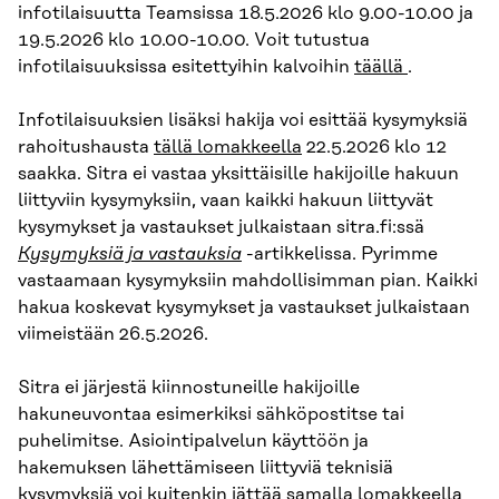
infotilaisuutta Teamsissa 18.5.2026 klo 9.00-10.00 ja
19.5.2026 klo 10.00-10.00. Voit tutustua
infotilaisuuksissa esitettyihin kalvoihin
täällä
.
Infotilaisuuksien lisäksi hakija voi esittää kysymyksiä
rahoitushausta
tällä lomakkeella
22.5.2026 klo 12
saakka. Sitra ei vastaa yksittäisille hakijoille hakuun
liittyviin kysymyksiin, vaan kaikki hakuun liittyvät
kysymykset ja vastaukset julkaistaan sitra.fi:ssä
Kysymyksiä ja vastauksia
-artikkelissa. Pyrimme
vastaamaan kysymyksiin mahdollisimman pian. Kaikki
hakua koskevat kysymykset ja vastaukset julkaistaan
viimeistään 26.5.2026.
Sitra ei järjestä kiinnostuneille hakijoille
hakuneuvontaa esimerkiksi sähköpostitse tai
puhelimitse. Asiointipalvelun käyttöön ja
hakemuksen lähettämiseen liittyviä teknisiä
kysymyksiä voi kuitenkin jättää
samalla lomakkeella