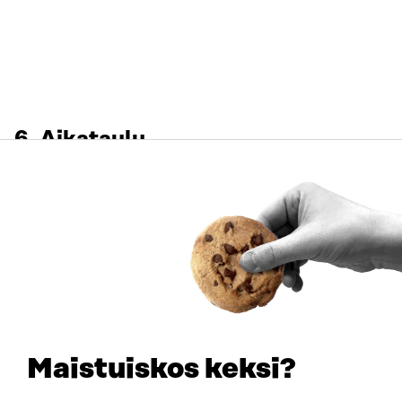
6. Aikataulu
Rahoitushaku aukeaa
4.5.2026
Ensimmäinen Teams-
18.5.
2026
infotilaisuus
rahoitushausta
kiinnostuneille klo 9-10
Maistuiskos keksi?
Lisätietoja tilaisuuksista saat