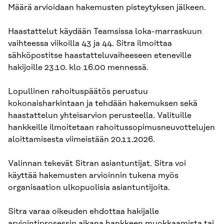
Määrä arvioidaan hakemusten pisteytyksen jälkeen.
Haastattelut käydään Teamsissa loka-marraskuun
vaihteessa viikoilla 43 ja 44. Sitra ilmoittaa
sähköpostitse haastatteluvaiheeseen eteneville
hakijoille 23.10. klo 16.00 mennessä.
Lopullinen rahoituspäätös perustuu
kokonaisharkintaan ja tehdään hakemuksen sekä
haastattelun yhteisarvion perusteella. Valituille
hankkeille ilmoitetaan rahoitussopimusneuvottelujen
aloittamisesta viimeistään 20.11.2026.
Valinnan tekevät Sitran asiantuntijat. Sitra voi
käyttää hakemusten arvioinnin tukena myös
organisaation ulkopuolisia asiantuntijoita.
Sitra varaa oikeuden ehdottaa hakijalle
arviointiprosessin aikana hankkeen muokkaamista tai