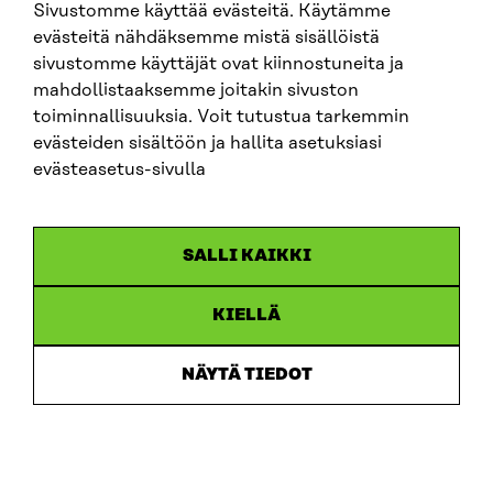
tapahtumasivulta
.
Sivustomme käyttää evästeitä. Käytämme
evästeitä nähdäksemme mistä sisällöistä
sivustomme käyttäjät ovat kiinnostuneita ja
Toinen Teams-
19.5.
mahdollistaaksemme joitakin sivuston
2026
infotilaisuus
toiminnallisuuksia. Voit tutustua tarkemmin
rahoitushausta
evästeiden sisältöön ja hallita asetuksiasi
kiinnostuneille klo 10-11
evästeasetus-sivulla
Lisätietoja tilaisuuksista saat
tapahtumasivulta
.
SALLI KAIKKI
Hakuun liittyvien
22.5.
KIELLÄ
2026
kysymysten lähettäminen
Sitralle klo 12:00
NÄYTÄ TIEDOT
mennessä
Sitra julkaisee viimeiset
26.5.
2026
vastaukset hakijoiden