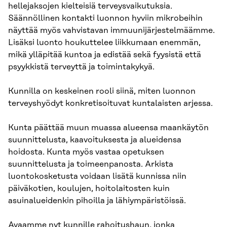
hellejaksojen kielteisiä terveysvaikutuksia.
Säännöllinen kontakti luonnon hyviin mikrobeihin
näyttää myös vahvistavan immuunijärjestelmäämme.
Lisäksi luonto houkuttelee liikkumaan enemmän,
mikä ylläpitää kuntoa ja edistää sekä fyysistä että
psyykkistä terveyttä ja toimintakykyä.
Kunnilla on keskeinen rooli siinä, miten luonnon
terveyshyödyt konkretisoituvat kuntalaisten arjessa.
Kunta päättää muun muassa alueensa maankäytön
suunnittelusta, kaavoituksesta ja alueidensa
hoidosta. Kunta myös vastaa opetuksen
suunnittelusta ja toimeenpanosta. Arkista
luontokosketusta voidaan lisätä kunnissa niin
päiväkotien, koulujen, hoitolaitosten kuin
asuinalueidenkin pihoilla ja lähiympäristöissä.
Avaamme nyt kunnille rahoitushaun, jonka