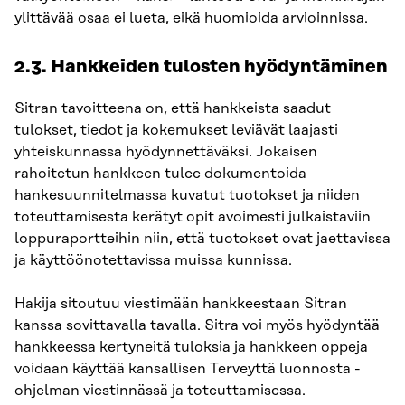
ylittävää osaa ei lueta, eikä huomioida arvioinnissa.
2.3. Hankkeiden tulosten hyödyntäminen
Sitran tavoitteena on, että hankkeista saadut
tulokset, tiedot ja kokemukset leviävät laajasti
yhteiskunnassa hyödynnettäväksi. Jokaisen
rahoitetun hankkeen tulee dokumentoida
hankesuunnitelmassa kuvatut tuotokset ja niiden
toteuttamisesta kerätyt opit avoimesti julkaistaviin
loppuraportteihin niin, että tuotokset ovat jaettavissa
ja käyttöönotettavissa muissa kunnissa.
Hakija sitoutuu viestimään hankkeestaan Sitran
kanssa sovittavalla tavalla. Sitra voi myös hyödyntää
hankkeessa kertyneitä tuloksia ja hankkeen oppeja
voidaan käyttää kansallisen Terveyttä luonnosta -
ohjelman viestinnässä ja toteuttamisessa.