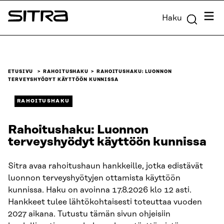
Siirry
Valik
Haku
suoraan
Sitra
sisältöön
↓
ETUSIVU
RAHOITUSHAKU
RAHOITUSHAKU: LUONNON
TERVEYSHYÖDYT KÄYTTÖÖN KUNNISSA
RAHOITUSHAKU
Rahoitushaku: Luonnon
terveyshyödyt käyttöön kunnissa
Sitra avaa rahoitushaun hankkeille, jotka edistävät
luonnon terveyshyötyjen ottamista käyttöön
kunnissa. Haku on avoinna 17.8.2026 klo 12 asti.
Hankkeet tulee lähtökohtaisesti toteuttaa vuoden
2027 aikana. Tutustu tämän sivun ohjeisiin