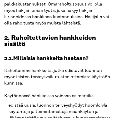
palkkakustannukset. Omarahoitusosuus voi olla
myös hakijan omaa työtä, joka näkyy hakijan
kirjanpidossa hankkeen kustannuksina. Hakijalla voi
olla rahoitusta myös muista lähteistä.
2. Rahoitettavien hankkeiden
sisältö
2.1.Millaisia hankkeita haetaan?
Rahoitamme hankkeita, jotka edistävät luonnon
myönteisten terveysvaikutusten ottamista käyttöön
kunnissa.
Käytännössä hankkeissa voidaan esimerkiksi:
edistää uusia, luonnon terveyshyödyt huomioivia
käytäntöjä ja toimintamalleja maankäytön ja
lähiympäristön suunnittelussa ja kunnossapidossa