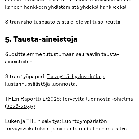
kahden hankkeen yhdistämistä yhdeksi hankkeeksi.
Sitran rahoituspäätöksistä ei ole valitusoikeutta.
5. Tausta-aineistoja
Suosittelemme tutustumaan seuraaviin tausta-
aineistoihin:
Sitran työpaperi:
Terveyttä, hyvinvointia ja
kustannussäästöjä luonnosta
.
THL:n Raportti 1/2026:
Terveyttä luonnosta -ohjelma
(2026-2035)
Luken ja THL:n selvitys:
Luontoympäristön
terveysvaikutukset ja niiden taloudellinen merkitys
.