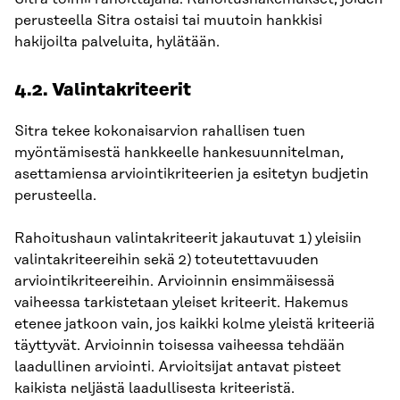
perusteella Sitra ostaisi tai muutoin hankkisi
hakijoilta palveluita, hylätään.
4.2. Valintakriteerit
Sitra tekee kokonaisarvion rahallisen tuen
myöntämisestä hankkeelle hankesuunnitelman,
asettamiensa arviointikriteerien ja esitetyn budjetin
perusteella.
Rahoitushaun valintakriteerit jakautuvat 1) yleisiin
valintakriteereihin sekä 2) toteutettavuuden
arviointikriteereihin. Arvioinnin ensimmäisessä
vaiheessa tarkistetaan yleiset kriteerit. Hakemus
etenee jatkoon vain, jos kaikki kolme yleistä kriteeriä
täyttyvät. Arvioinnin toisessa vaiheessa tehdään
laadullinen arviointi. Arvioitsijat antavat pisteet
kaikista neljästä laadullisesta kriteeristä.