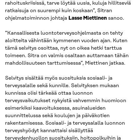
rahoituskriisissä, tarve löytää uusia, kuluja hillitseviä
ratkaisuja on suurempi kuin koskaan”, Sitran
ohjelmatoiminnon johtaja
Lasse Miettinen
sanoo.
”Kansallisesta luontoterveysohjelmasta on tehty
aloitteita vähintään kymmenen vuoden ajan. Kuten
tämä selvitys osoittaa, nyt on oikea hetki tarttua
toimeen. Sitra on valmis osaltaan auttamaan tähän
mahdollisuuteen tarttumisessa”, Miettinen jatkaa.
Selvitys sisältää myös suosituksia sosiaali- ja
terveysalalle sekä kunnille. Selvityksen mukaan
kunnissa olisi tärkeää ottaa luonnon
terveysvaikutukset nykyistä vahvemmin huomioon
esimerkiksi kaavoituksessa, asuinalueiden
suunnittelussa sekä koulujen ja päiväkotien
rakentamisessa. Sosiaali- ja terveysalalla luonnon
terveyshyödyt kannattaisi sisällyttää
terveydenhuollon suosituksiin, hoitopolkuihin ja