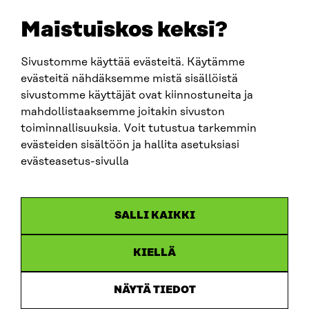
sitra@sitra.fi
Maistuiskos keksi?
Sivustomme käyttää evästeitä. Käytämme
SITRA SOSIAALISESSA MEDIASSA
evästeitä nähdäksemme mistä sisällöistä
sivustomme käyttäjät ovat kiinnostuneita ja
LinkedIn
mahdollistaaksemme joitakin sivuston
Instagram
toiminnallisuuksia. Voit tutustua tarkemmin
YouTube
evästeiden sisältöön ja hallita asetuksiasi
evästeasetus-sivulla
Sitra 2025
SALLI KAIKKI
Tietosuoja
KIELLÄ
Evästeasetukset
Ilmoituskanava
NÄYTÄ TIEDOT
Saavutettavuusseloste