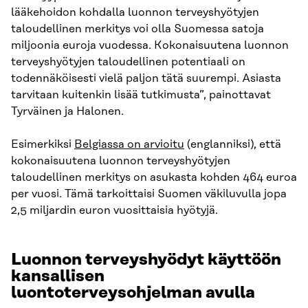
lääkehoidon kohdalla luonnon terveyshyötyjen
taloudellinen merkitys voi olla Suomessa satoja
miljoonia euroja vuodessa. Kokonaisuutena luonnon
terveyshyötyjen taloudellinen potentiaali on
todennäköisesti vielä paljon tätä suurempi. Asiasta
tarvitaan kuitenkin lisää tutkimusta”, painottavat
Tyrväinen ja Halonen.
Esimerkiksi
Belgiassa on arvioitu
(englanniksi), että
kokonaisuutena luonnon terveyshyötyjen
taloudellinen merkitys on asukasta kohden 464 euroa
per vuosi. Tämä tarkoittaisi Suomen väkiluvulla jopa
2,5 miljardin euron vuosittaisia hyötyjä.
Luonnon terveyshyödyt käyttöön
kansallisen
luontoterveysohjelman avulla