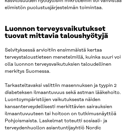
kasvillisuuden hyödyllisiin mikrobeihin voi vahvistaa
elimistön puolustusjärjestelmän toimintaa.
Luonnon terveysvaikutukset
tuovat mittavia taloushyötyjä
Selvityksessä arvioitiin ensimmäistä kertaa
terveystaloustieteen menetelmillä, kuinka suuri voi
olla luonnon terveysvaikutuksien taloudellinen
merkitys Suomessa.
Tarkasteltavaksi valittiin masennuksen ja tyypin 2
diabeteksen ilmaantuvuus sekä astman lääkehoito.
Luontoympäristöjen vaikutuksesta näiden
kansanterveydellisesti merkittävien sairauksien
ilmaantuvuuteen tai hoitoon on tutkimusnäyttöä
Pohjoismaista. Laskelmat toteutti sosiaali- ja
terveydenhuollon asiantuntijayhtiö Nordic