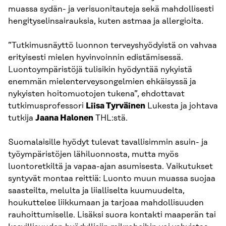
muassa sydän- ja verisuonitauteja sekä mahdollisesti
hengityselinsairauksia, kuten astmaa ja allergioita.
”Tutkimusnäyttö luonnon terveyshyödyistä on vahvaa
erityisesti mielen hyvinvoinnin edistämisessä.
Luontoympäristöjä tulisikin hyödyntää nykyistä
enemmän mielenterveysongelmien ehkäisyssä ja
nykyisten hoitomuotojen tukena”, ehdottavat
tutkimusprofessori
Liisa Tyrväinen
Lukesta ja johtava
tutkija
Jaana Halonen
THL:stä.
Suomalaisille hyödyt tulevat tavallisimmin asuin- ja
työympäristöjen lähiluonnosta, mutta myös
luontoretkiltä ja vapaa-ajan asumisesta. Vaikutukset
syntyvät montaa reittiä: Luonto muun muassa suojaa
saasteilta, melulta ja liialliselta kuumuudelta,
houkuttelee liikkumaan ja tarjoaa mahdollisuuden
rauhoittumiselle. Lisäksi suora kontakti maaperän tai