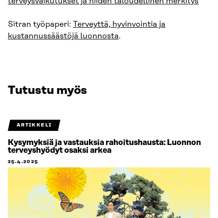
terveysvaikutukset ja niiden taloudellinen merkitys
Sitran työpaperi:
Terveyttä, hyvinvointia ja
kustannussäästöjä luonnosta
.
Tutustu myös
ARTIKKELI
Kysymyksiä ja vastauksia rahoitushausta: Luonnon
terveyshyödyt osaksi arkea
25.4.2025