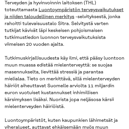
Terveyden ja hyvinvoinnin laitoksen (THL)
toteuttamasta
Luontoympäristön terveysvaikutukset
ja niiden taloudellinen merkitys
-selvityksestä, jonka
rahoitti tulevaisuustalo Sitra. Selvitystä varten
tutkijat kävivät läpi keskeisen pohjoismaisen
tutkimustiedon luonnon terveysvaikutuksista
viimeisen 20 vuoden ajalta.
Tutkimuskirjallisuudesta käy ilmi, että pääsy luontoon
muun muassa edistää mielenterveyttä: se suojaa
masennukselta, lievittää stressiä ja parantaa
mielialaa. Tieto on merkittävä, sillä mielenterveyden
häiriöt aiheuttavat Suomelle arviolta 11 miljardin
euron vuotuiset kustannukset inhimillisen
kärsimyksen lisäksi. Nuorista jopa neljäsosa kärsii
mielenterveyden häiriöistä.
Luontoympäristöt, kuten kaupunkien lähimetsät ja
viheralueet, auttavat ehkäisemään myös muun