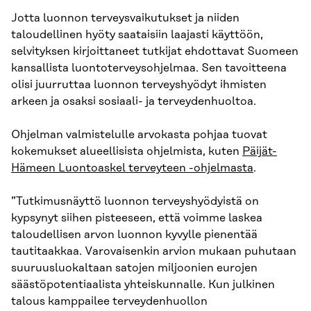
Jotta luonnon terveysvaikutukset ja niiden
taloudellinen hyöty saataisiin laajasti käyttöön,
selvityksen kirjoittaneet tutkijat ehdottavat Suomeen
kansallista luontoterveysohjelmaa. Sen tavoitteena
olisi juurruttaa luonnon terveyshyödyt ihmisten
arkeen ja osaksi sosiaali- ja terveydenhuoltoa.
Ohjelman valmistelulle arvokasta pohjaa tuovat
kokemukset alueellisista ohjelmista, kuten
Päijät-
Hämeen Luontoaskel terveyteen -ohjelmasta
.
”Tutkimusnäyttö luonnon terveyshyödyistä on
kypsynyt siihen pisteeseen, että voimme laskea
taloudellisen arvon luonnon kyvylle pienentää
tautitaakkaa. Varovaisenkin arvion mukaan puhutaan
suuruusluokaltaan satojen miljoonien eurojen
säästöpotentiaalista yhteiskunnalle. Kun julkinen
talous kamppailee terveydenhuollon