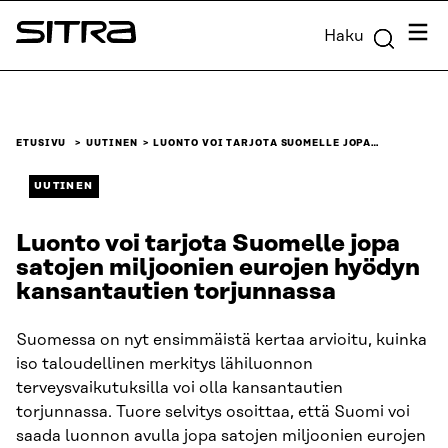
Siirry
Valik
Haku
suoraan
Sitra
sisältöön
↓
ETUSIVU
UUTINEN
​​LUONTO VOI TARJOTA SUOMELLE JOPA…
UUTINEN
​​Luonto voi tarjota Suomelle jopa
satojen miljoonien eurojen hyödyn
kansantautien torjunnassa​
Suomessa on nyt ensimmäistä kertaa arvioitu, kuinka
iso taloudellinen merkitys lähiluonnon
terveysvaikutuksilla voi olla kansantautien
torjunnassa. Tuore selvitys osoittaa, että Suomi voi
saada luonnon avulla jopa satojen miljoonien eurojen