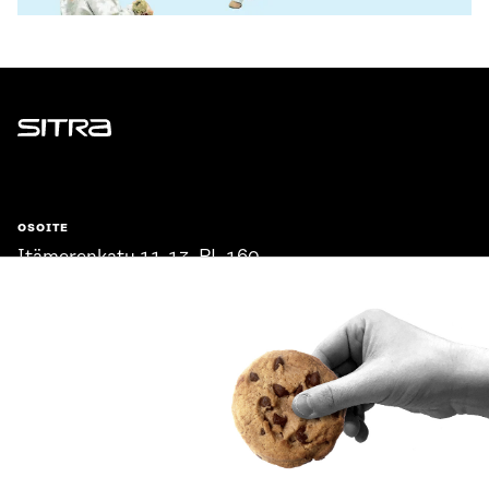
Sitra
OSOITE
Itämerenkatu 11-13, PL 160,
00181 Helsinki
Saapumisohjeet
Y-TUNNUS
0202132-3
PUHELIN
+358 294 618 991
SÄHKÖPOSTI
etunimi.sukunimi@sitra.fi