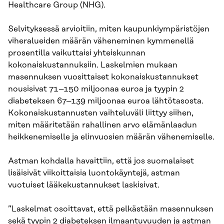
Healthcare Group (NHG).
Selvityksessä arvioitiin, miten kaupunkiympäristöjen
viheralueiden määrän väheneminen kymmenellä
prosentilla vaikuttaisi yhteiskunnan
kokonaiskustannuksiin. Laskelmien mukaan
masennuksen vuosittaiset kokonaiskustannukset
nousisivat 71–150 miljoonaa euroa ja tyypin 2
diabeteksen 67–139 miljoonaa euroa lähtötasosta.
Kokonaiskustannusten vaihteluväli liittyy siihen,
miten määritetään rahallinen arvo elämänlaadun
heikkenemiselle ja elinvuosien määrän vähenemiselle.
Astman kohdalla havaittiin, että jos suomalaiset
lisäisivät viikoittaisia luontokäyntejä, astman
vuotuiset lääkekustannukset laskisivat.
”Laskelmat osoittavat, että pelkästään masennuksen
sekä tyypin 2 diabeteksen ilmaantuvuuden ja astman