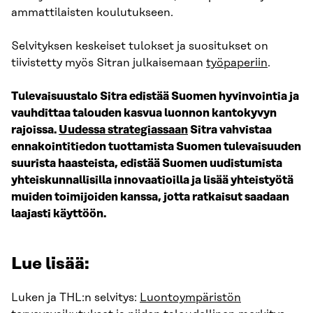
ammattilaisten koulutukseen.
Selvityksen keskeiset tulokset ja suositukset on
tiivistetty myös Sitran julkaisemaan
työpaperiin
.
Tulevaisuustalo Sitra edistää Suomen hyvinvointia ja
vauhdittaa talouden kasvua luonnon kantokyvyn
rajoissa.
Uudessa strategiassaan
Sitra vahvistaa
ennakointitiedon tuottamista Suomen tulevaisuuden
suurista haasteista, edistää Suomen uudistumista
yhteiskunnallisilla innovaatioilla ja lisää yhteistyötä
muiden toimijoiden kanssa, jotta ratkaisut saadaan
laajasti käyttöön.
Lue lisää:
Luken ja THL:n selvitys:
Luontoympäristön