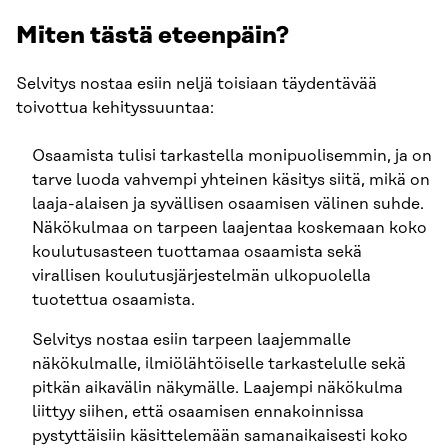
Miten tästä eteenpäin?
Selvitys nostaa esiin neljä toisiaan täydentävää
toivottua kehityssuuntaa:
Osaamista tulisi tarkastella monipuolisemmin, ja on
tarve luoda vahvempi yhteinen käsitys siitä, mikä on
laaja-alaisen ja syvällisen osaamisen välinen suhde.
Näkökulmaa on tarpeen laajentaa koskemaan koko
koulutusasteen tuottamaa osaamista sekä
virallisen koulutusjärjestelmän ulkopuolella
tuotettua osaamista.
Selvitys nostaa esiin tarpeen laajemmalle
näkökulmalle, ilmiölähtöiselle tarkastelulle sekä
pitkän aikavälin näkymälle. Laajempi näkökulma
liittyy siihen, että osaamisen ennakoinnissa
pystyttäisiin käsittelemään samanaikaisesti koko