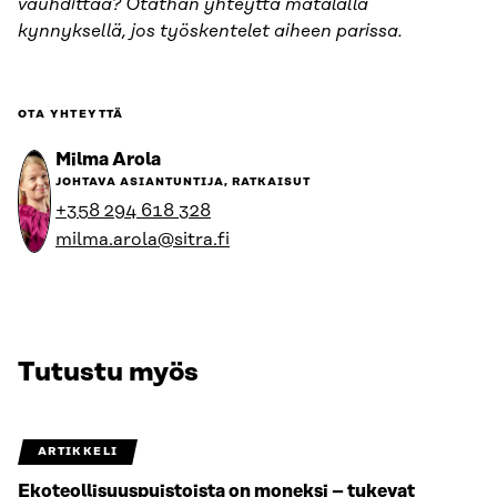
vauhdittaa? Otathan yhteyttä matalalla
kynnyksellä, jos työskentelet aiheen parissa.
OTA YHTEYTTÄ
Milma Arola
JOHTAVA ASIANTUNTIJA, RATKAISUT
+358 294 618 328
milma.arola@sitra.fi
Tutustu myös
ARTIKKELI
Ekoteollisuuspuistoista on moneksi – tukevat