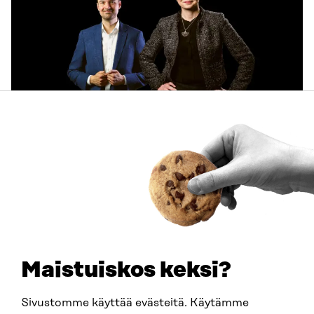
ARTIKKELI
Käyttäjien tarpeet keskiöön ja käytännön pilotteja –
Muistio esittää 10 suositusta ekosysteemitilinpidon
kehittämiseksi
30.6.2026
Maistuiskos keksi?
Sivustomme käyttää evästeitä. Käytämme