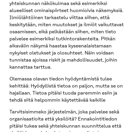
yhteiskunnan näkökulmaa sekä esimerkiksi
alueelliset ominaispiirteet huomioivia näkemyksiä.
Ilmiölähtöinen tarkastelu viittaa siihen, että
keskitytään, miten muutokset ja ilmiöt vaikuttavat
osaamiseen, eikä pelkästään siihen, miten tieto
palvelee esimerkiksi tutkintorakenteita. Pitkän
aikavälin näkymä haastaa kyseenalaistamaan
nykyiset oletukset ja olosuhteet. Näin voidaan
tunnistaa ajoissa riskit ja mahdollisuudet, joihin
kannattaa tarttua.
Olemassa olevan tiedon hyödyntämistä tulee
kehittää: Hyödyllistä tietoa on paljon, mutta se on
hajallaan. Tietoa pitäisi tuoda paremmin esiin ja
tehdä siitä helpommin käytettävää kaikille
Tarvitsisimmeko järjestelmän, joka palvelee sekä
organisaatioita että yksilöitä? Ennakointitiedon
pitäisi tukea sekä yhteiskunnan suunnittelua että