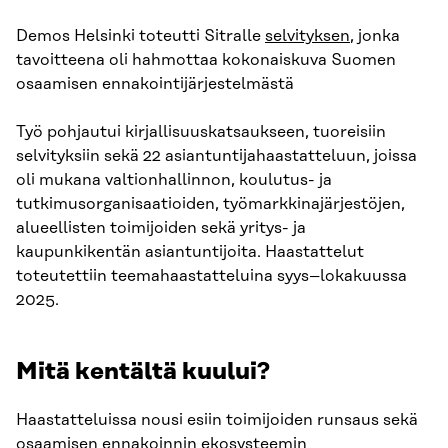
Demos Helsinki toteutti Sitralle
selvityksen
, jonka
tavoitteena oli hahmottaa kokonaiskuva Suomen
osaamisen ennakointijärjestelmästä
Työ pohjautui kirjallisuuskatsaukseen, tuoreisiin
selvityksiin sekä 22 asiantuntijahaastatteluun, joissa
oli mukana valtionhallinnon, koulutus- ja
tutkimusorganisaatioiden, työmarkkinajärjestöjen,
alueellisten toimijoiden sekä yritys- ja
kaupunkikentän asiantuntijoita. Haastattelut
toteutettiin teemahaastatteluina syys–lokakuussa
2025.
Mitä kentältä kuului?
Haastatteluissa nousi esiin toimijoiden runsaus sekä
osaamisen ennakoinnin ekosysteemin