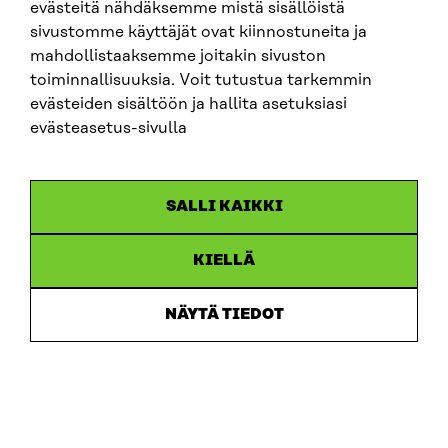
evästeitä nähdäksemme mistä sisällöistä
sivustomme käyttäjät ovat kiinnostuneita ja
mahdollistaaksemme joitakin sivuston
ARTIKKELI
toiminnallisuuksia. Voit tutustua tarkemmin
evästeiden sisältöön ja hallita asetuksiasi
China shock 2.0 – Eurooppa havahtuu liian hitaasti
Kiinan järjestelmävaltaan
evästeasetus-sivulla
25.6.2026
SALLI KAIKKI
KIELLÄ
NÄYTÄ TIEDOT