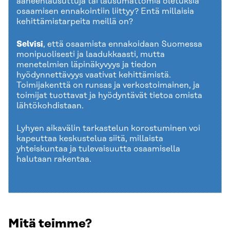
ääneenlausuttuja tai lausumattomia oletuksia
osaamisen ennakointiin liittyy? Entä millaisia
kehittämistarpeita meillä on?
Selvisi
, että osaamista ennakoidaan Suomessa
monipuolisesti ja laadukkaasti, mutta
menetelmien läpinäkyvyys ja tiedon
hyödynnettävyys vaativat kehittämistä.
Toimijakenttä on runsas ja verkostoimainen, ja
toimijat tuottavat ja hyödyntävät tietoa omista
lähtökohdistaan.
Lyhyen aikavälin tarkastelun korostuminen voi
kapeuttaa keskustelua siitä, millaista
yhteiskuntaa ja tulevaisuutta osaamisella
halutaan rakentaa.
Mitä teimme?