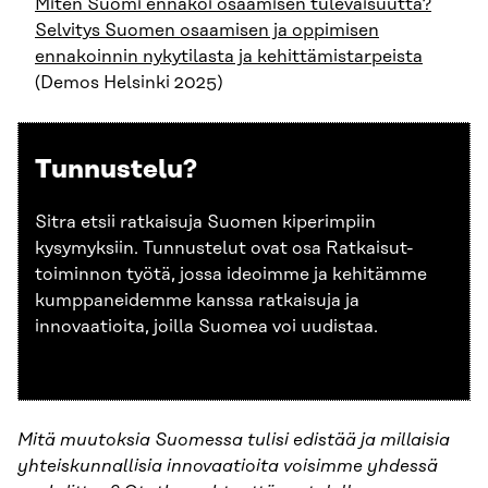
Miten Suomi ennakoi osaamisen tulevaisuutta?
Selvitys Suomen osaamisen ja oppimisen
ennakoinnin nykytilasta ja kehittämistarpeista
(Demos Helsinki 2025)
Tunnustelu?
Sitra etsii ratkaisuja Suomen kiperimpiin
kysymyksiin. Tunnustelut ovat osa Ratkaisut-
toiminnon työtä, jossa ideoimme ja kehitämme
kumppaneidemme kanssa ratkaisuja ja
innovaatioita, joilla Suomea voi uudistaa.
Mitä muutoksia Suomessa tulisi edistää ja millaisia
yhteiskunnallisia innovaatioita voisimme yhdessä