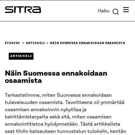
Siirry
Valik
Haku
suoraan
Sitra
sisältöön
↓
ETUSIVU
ARTIKKELI
NÄIN SUOMESSA ENNAKOIDAAN OSAAMISTA
ARTIKKELI
Näin Suomessa ennakoidaan
osaamista
Tarkastelimme, miten Suomessa ennakoidaan
tulevaisuuden osaamista. Tavoitteena oli ymmärtää
osaamisen ennakoinnin nykytilaa ja
kehittämistarpeita sekä sitä, miten osaamisen
ennakointitietoa hyödynnetään. Tästä artikkelista
saat tiiviin katsauksen tunnustelun tuloksiin, kentän