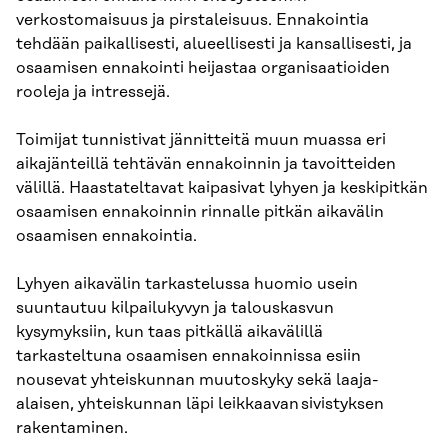
verkostomaisuus ja pirstaleisuus. Ennakointia
tehdään paikallisesti, alueellisesti ja kansallisesti, ja
osaamisen ennakointi heijastaa organisaatioiden
rooleja ja intressejä.
Toimijat tunnistivat jännitteitä muun muassa eri
aikajänteillä tehtävän ennakoinnin ja tavoitteiden
välillä. Haastateltavat kaipasivat lyhyen ja keskipitkän
osaamisen ennakoinnin rinnalle pitkän aikavälin
osaamisen ennakointia.
Lyhyen aikavälin tarkastelussa huomio usein
suuntautuu kilpailukyvyn ja talouskasvun
kysymyksiin, kun taas pitkällä aikavälillä
tarkasteltuna osaamisen ennakoinnissa esiin
nousevat yhteiskunnan muutoskyky sekä laaja-
alaisen, yhteiskunnan läpi leikkaavan sivistyksen
rakentaminen.