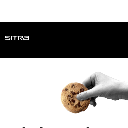
Sitra
ADDRESS
Itämerenkatu 11-13, PO Box 160,
00181 Helsinki
How to get to Sitra?
BUSINESS ID
0202132-3
TELEPHONE
+358 294 618 991
EMAIL