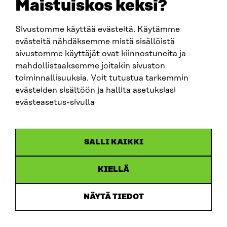
Maistuiskos keksi?
firstname.lastname@sitra.fi
sitra@sitra.fi
Sivustomme käyttää evästeitä. Käytämme
evästeitä nähdäksemme mistä sisällöistä
sivustomme käyttäjät ovat kiinnostuneita ja
SITRA ON SOCIAL MEDIA
mahdollistaaksemme joitakin sivuston
toiminnallisuuksia. Voit tutustua tarkemmin
LinkedIn
evästeiden sisältöön ja hallita asetuksiasi
Instagram
evästeasetus-sivulla
YouTube
SALLI KAIKKI
KIELLÄ
Data protection
Cookie settings
NÄYTÄ TIEDOT
Reporting channel
Accessibility statement
Sitra’s Digital Communication and Web Services