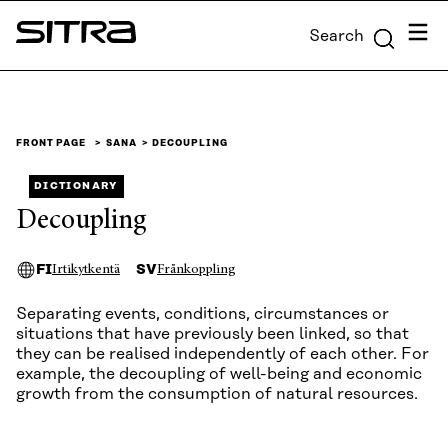
Skip to
Menu
Search
content
Sitra
↓
FRONT PAGE
SANA
DECOUPLING
DICTIONARY
Decoupling
FI
SV
Irtikytkentä
Frånkoppling
Separating events, conditions, circumstances or
situations that have previously been linked, so that
they can be realised independently of each other. For
example, the decoupling of well-being and economic
growth from the consumption of natural resources.