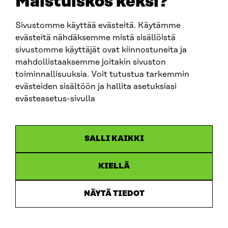
Maistuiskos keksi?
firstname.lastname@sitra.fi
sitra@sitra.fi
Sivustomme käyttää evästeitä. Käytämme
evästeitä nähdäksemme mistä sisällöistä
sivustomme käyttäjät ovat kiinnostuneita ja
SITRA ON SOCIAL MEDIA
mahdollistaaksemme joitakin sivuston
toiminnallisuuksia. Voit tutustua tarkemmin
LinkedIn
evästeiden sisältöön ja hallita asetuksiasi
Instagram
evästeasetus-sivulla
YouTube
SALLI KAIKKI
KIELLÄ
Data protection
Cookie settings
NÄYTÄ TIEDOT
Reporting channel
Accessibility statement
Sitra’s Digital Communication and Web Services