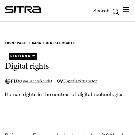
Skip to
Menu
Search
content
Sitra
↓
FRONT PAGE
SANA
DIGITAL RIGHTS
DICTIONARY
Digital rights
FI
SV
Digitaaliset oikeudet
Digitala rättigheter
Human rights in the context of digital technologies.