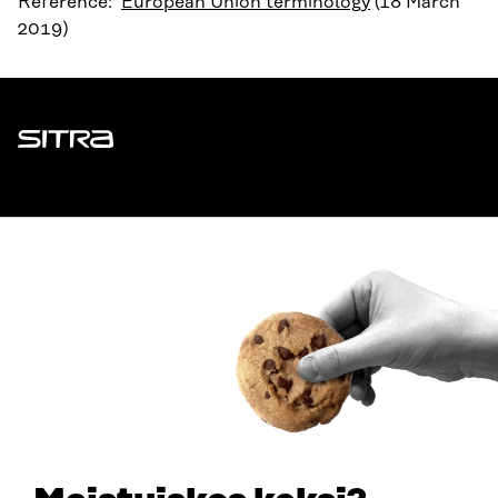
Reference:
European Union terminology
(18 March
2019)
Sitra
ADDRESS
Itämerenkatu 11-13, PO Box 160,
00181 Helsinki
How to get to Sitra?
BUSINESS ID
0202132-3
TELEPHONE
+358 294 618 991
EMAIL