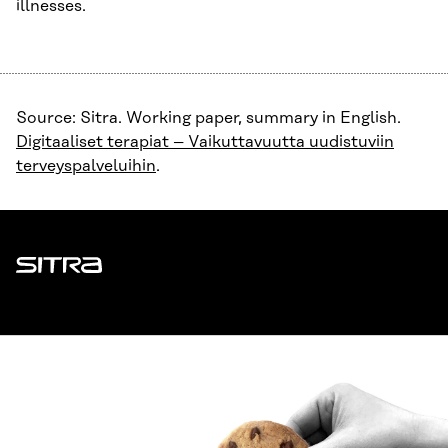
illnesses.
Source: Sitra. Working paper, summary in English.
Digitaaliset terapiat – Vaikuttavuutta uudistuviin
terveyspalveluihin
.
Sitra
ADDRESS
Itämerenkatu 11-13, PO Box 160,
00181 Helsinki
How to get to Sitra?