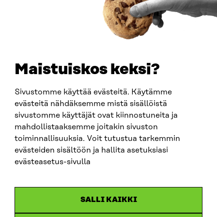
BUSINESS ID
0202132-3
TELEPHONE
+358 294 618 991
EMAIL
Maistuiskos keksi?
firstname.lastname@sitra.fi
sitra@sitra.fi
Sivustomme käyttää evästeitä. Käytämme
evästeitä nähdäksemme mistä sisällöistä
sivustomme käyttäjät ovat kiinnostuneita ja
SITRA ON SOCIAL MEDIA
mahdollistaaksemme joitakin sivuston
toiminnallisuuksia. Voit tutustua tarkemmin
LinkedIn
evästeiden sisältöön ja hallita asetuksiasi
Instagram
evästeasetus-sivulla
YouTube
SALLI KAIKKI