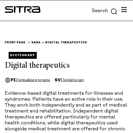
Skip to
Menu
Search
content
Sitra
↓
FRONT PAGE
SANA
DIGITAL THERAPEUTICS
DICTIONARY
Digital therapeutics
FI
SV
Digitaalinen terapia
Digital terapi
Evidence-based digital treatments for illnesses and
syndromes. Patients have an active role in their use.
They work both independently and as part of medical
treatment and rehabilitation. Independent digital
therapeutics are offered particularly for mental
health conditions, while digital therapeutics used
alongside medical treatment are offered for chronic