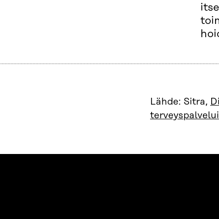
its
toi
hoi
Lähde: Sitra,
D
terveyspalvelui