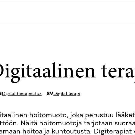
igitaalinen tera
N
SV
Digital therapeutics
Digital terapi
itaalinen hoitomuoto, joka perustuu lääket
ttöön. Näitä hoitomuotoja tarjotaan suoraan
emaan hoitoa ja kuntoutusta. Digiterapiat v