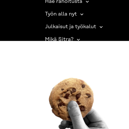
Hae rahoitusta
Työn alla nyt
Julkaisut ja työkalut
Mikä Sitra?
SITRA SOSIAALISESSA MEDIASSA
LinkedIn
Instagram
YouTube