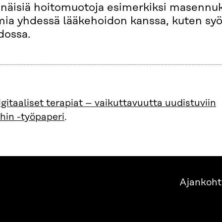
enäisiä hoitomuotoja esimerkiksi masennuk
mia yhdessä lääkehoidon kanssa, kuten sy
dossa.
igitaaliset terapiat – vaikuttavuutta uudistuviin
hin -työpaperi
.
Ajankoht