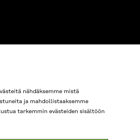
evästeitä nähdäksemme mistä
94 618 991
nostuneita ja mahdollistaaksemme
STI
tutustua tarkemmin evästeiden sisältöön
i.sukunimi@sitra.fi
itra.fi