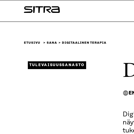
Siirry
Sitra
suoraan
sisältöön
↓
ETUSIVU
SANA
DIGITAALINEN TERAPIA
D
TULEVAISUUSSANASTO
E
Dig
näy
tuk