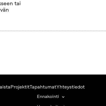
seen tai
övän
aista
Projektit
Tapahtumat
Yhteystiedot
Ennakointi