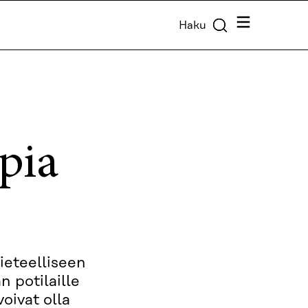
Valikko
Haku
pia
ieteelliseen
 potilaille
oivat olla