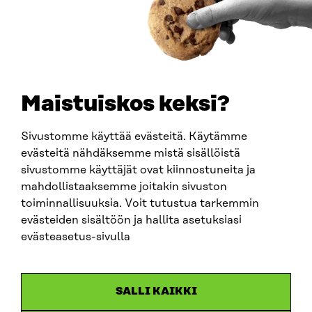
BUSINESS ID
0202132-3
TELEPHONE
+358 294 618 991
EMAIL
Maistuiskos keksi?
firstname.lastname@sitra.fi
sitra@sitra.fi
Sivustomme käyttää evästeitä. Käytämme
evästeitä nähdäksemme mistä sisällöistä
sivustomme käyttäjät ovat kiinnostuneita ja
SITRA ON SOCIAL MEDIA
mahdollistaaksemme joitakin sivuston
toiminnallisuuksia. Voit tutustua tarkemmin
LinkedIn
evästeiden sisältöön ja hallita asetuksiasi
Instagram
evästeasetus-sivulla
YouTube
SALLI KAIKKI