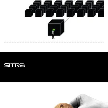
Sitra
ADDRESS
Itämerenkatu 11-13, PO Box 160,
00181 Helsinki
How to get to Sitra?