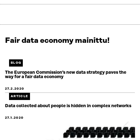
Fair data economy mainittu!
Näytetään
2
/
2.
BLOG
Jäljellä
The European Commission’s new data strategy paves the
way for a fair data economy
0.
27.2.2020
ARTICLE
Data collected about people is hidden in complex networks
27.1.2020