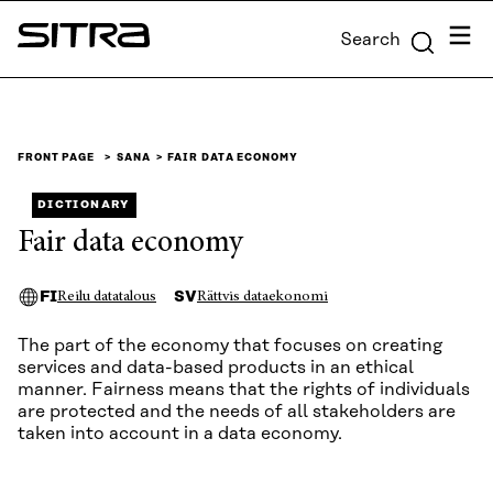
Skip to
Menu
Search
content
Sitra
↓
FRONT PAGE
SANA
FAIR DATA ECONOMY
DICTIONARY
Fair data economy
FI
SV
Reilu datatalous
Rättvis dataekonomi
The part of the economy that focuses on creating
services and data-based products in an ethical
manner. Fairness means that the rights of individuals
are protected and the needs of all stakeholders are
taken into account in a data economy.