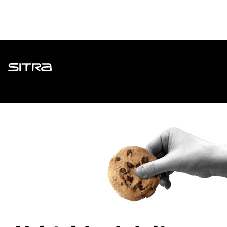
Sitra
ADDRESS
Itämerenkatu 11-13, PO Box 160,
00181 Helsinki
How to get to Sitra?
BUSINESS ID
0202132-3
TELEPHONE
+358 294 618 991
EMAIL