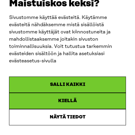
Maistuiskos keksi?
firstname.lastname@sitra.fi
sitra@sitra.fi
Sivustomme käyttää evästeitä. Käytämme
evästeitä nähdäksemme mistä sisällöistä
sivustomme käyttäjät ovat kiinnostuneita ja
SITRA ON SOCIAL MEDIA
mahdollistaaksemme joitakin sivuston
toiminnallisuuksia. Voit tutustua tarkemmin
LinkedIn
evästeiden sisältöön ja hallita asetuksiasi
Instagram
evästeasetus-sivulla
YouTube
SALLI KAIKKI
KIELLÄ
Data protection
Cookie settings
NÄYTÄ TIEDOT
Reporting channel
Accessibility statement
Sitra’s Digital Communication and Web Services