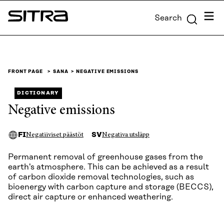
Skip to
Menu
Search
content
Sitra
↓
FRONT PAGE
SANA
NEGATIVE EMISSIONS
DICTIONARY
Negative emissions
FI
SV
Negatiiviset päästöt
Negativa utsläpp
Permanent removal of greenhouse gases from the
earth's atmosphere. This can be achieved as a result
of carbon dioxide removal technologies, such as
bioenergy with carbon capture and storage (BECCS),
direct air capture or enhanced weathering.