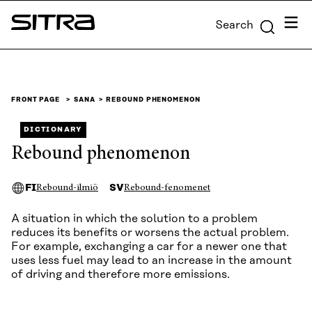
Skip to
Menu
Search
content
Sitra
↓
FRONT PAGE
SANA
REBOUND PHENOMENON
DICTIONARY
Rebound phenomenon
FI
SV
Rebound-ilmiö
Rebound-fenomenet
A situation in which the solution to a problem
reduces its benefits or worsens the actual problem.
For example, exchanging a car for a newer one that
uses less fuel may lead to an increase in the amount
of driving and therefore more emissions.