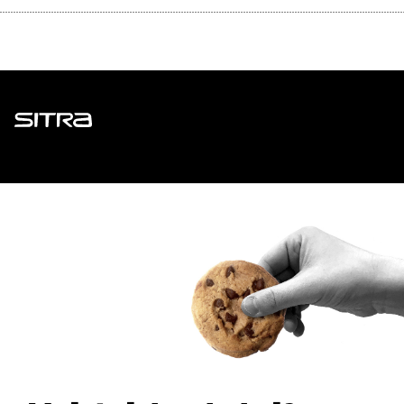
Sitra
ADDRESS
Itämerenkatu 11-13, PO Box 160,
00181 Helsinki
How to get to Sitra?
BUSINESS ID
0202132-3
TELEPHONE
+358 294 618 991
EMAIL