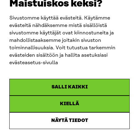
Maistuiskos keksi?
firstname.lastname@sitra.fi
sitra@sitra.fi
Sivustomme käyttää evästeitä. Käytämme
evästeitä nähdäksemme mistä sisällöistä
sivustomme käyttäjät ovat kiinnostuneita ja
SITRA ON SOCIAL MEDIA
mahdollistaaksemme joitakin sivuston
toiminnallisuuksia. Voit tutustua tarkemmin
LinkedIn
evästeiden sisältöön ja hallita asetuksiasi
Instagram
evästeasetus-sivulla
YouTube
SALLI KAIKKI
KIELLÄ
Data protection
Cookie settings
NÄYTÄ TIEDOT
Reporting channel
Accessibility statement
Sitra’s Digital Communication and Web Services