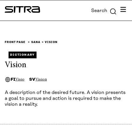
Skip to
Menu
Search
content
Sitra
↓
FRONT PAGE
SANA
VISION
DICTIONARY
Vision
FI
SV
Visio
Vision
A description of the desired future. A vision presents
a goal to pursue and action is required to make the
vision a reality.