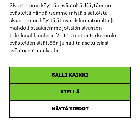
Sivustomme käyttää evästeitä. Käytämme
evästeitä nähdäksemme mistä sisällöistä
sivustomme käyttäjät ovat kiinnostuneita ja
SITRA ON SOCIAL MEDIA
mahdollistaaksemme joitakin sivuston
toiminnallisuuksia. Voit tutustua tarkemmin
LinkedIn
evästeiden sisältöön ja hallita asetuksiasi
Instagram
evästeasetus-sivulla
YouTube
SALLI KAIKKI
KIELLÄ
Data protection
Cookie settings
NÄYTÄ TIEDOT
Reporting channel
Accessibility statement
Sitra’s Digital Communication and Web Services