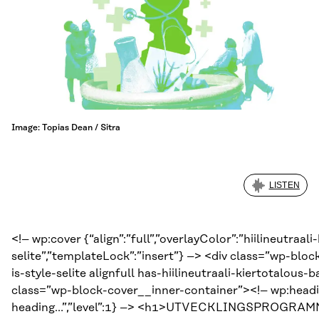
Image: Topias Dean / Sitra
LISTEN
<!– wp:cover {“align”:”full”,”overlayColor”:”hiilineutraali-
selite”,”templateLock”:”insert”} –> <div class=”wp-bl
is-style-selite alignfull has-hiilineutraali-kiertotalou
class=”wp-block-cover__inner-container”><!– wp:headi
heading…”,”level”:1} –> <h1>UTVECKLINGSPROGRA