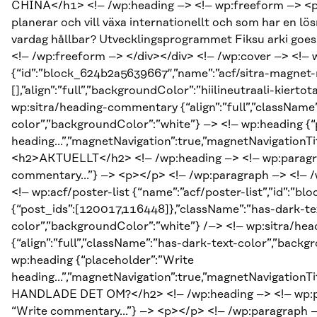
CHINA</h1> <!– /wp:heading –> <!– wp:freeform –> <p
planerar och vill växa internationellt och som har en 
vardag hållbar? Utvecklingsprogrammet Fiksu arki goes C
<!– /wp:freeform –> </div></div> <!– /wp:cover –> <!– 
{“id”:”block_624b2a5639667″,”name”:”acf/sitra-magnet-n
[],”align”:”full”,”backgroundColor”:”hiilineutraali-kierto
wp:sitra/heading-commentary {“align”:”full”,”className
color”,”backgroundColor”:”white”} –> <!– wp:heading {“
heading…”,”magnetNavigation”:true,”magnetNavigationTit
<h2>AKTUELLT</h2> <!– /wp:heading –> <!– wp:paragra
commentary…”} –> <p></p> <!– /wp:paragraph –> <!– 
<!– wp:acf/poster-list {“name”:”acf/poster-list”,”id”:”b
{“post_ids”:[120017,116448]},”className”:”has-dark-te
color”,”backgroundColor”:”white”} /–> <!– wp:sitra/h
{“align”:”full”,”className”:”has-dark-text-color”,”back
wp:heading {“placeholder”:”Write
heading…”,”magnetNavigation”:true,”magnetNavigationTi
HANDLADE DET OM?</h2> <!– /wp:heading –> <!– wp:pa
“Write commentary…”} –> <p></p> <!– /wp:paragraph –