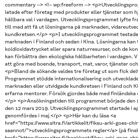
commentary –> <!– wp:freeform –> <p>Utvecklingspro
letade efter företag med produkter eller tjänster som 
hållbara val i vardagen. Utvecklingsprogrammet lyfte fr
till med att få ut lösningarna på marknaden, vidareutv
kundkretsen.</p> <p>I utvecklingsprogrammet testades
marknaden i Finland och sedan i Kina. Lösningarna kan 
koldioxidavtrycket eller spara naturresurser, och de 
kan förbättra den ekologiska hållbarheten i vardagen. Vi
att göra med boende, transport, mat, varor, tjänster och
<p>Bland de sökande valdes tre företag ut som fick del
Programmet stödde internationalisering och utvecklade
marknaden eller utvidgade kundkretsen i Finland och K
erfarna mentorer. Försök gjordes både med finländska 
</p> <p>Ansökningstiden till programmet började den 
den 12 mars 2019. Utvecklingsprogrammet startade i apr
genomfördes i maj.</p> <p>Här kan du läsa <a
href=”https://www.sitra.fi/artikkelit/fiksu-arki-goes-chi
saannot/”>utvecklingsprogrammets regler</a> (på fins