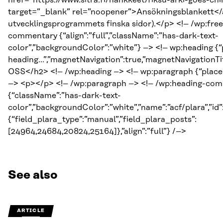
href=”https://www.sitra.fi/hankkeet/fiksu-arki-goes-c
target=”_blank” rel=”noopener”>Ansökningsblankett</
utvecklingsprogrammets finska sidor).</p> <!– /wp:fre
commentary {“align”:”full”,”className”:”has-dark-text-
color”,”backgroundColor”:”white”} –> <!– wp:heading {“
heading…”,”magnetNavigation”:true,”magnetNavigation
OSS</h2> <!– /wp:heading –> <!– wp:paragraph {“plac
–> <p></p> <!– /wp:paragraph –> <!– /wp:heading-com
{“className”:”has-dark-text-
color”,”backgroundColor”:”white”,”name”:”acf/plara”,”id
{“field_plara_type”:”manual”,”field_plara_posts”:
[24964,24684,20824,25164]},”align”:”full”} /–>
See also
ARTICLE