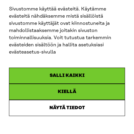
sitra@sitra.fi
Sivustomme käyttää evästeitä. Käytämme
evästeitä nähdäksemme mistä sisällöistä
sivustomme käyttäjät ovat kiinnostuneita ja
SITRA ON SOCIAL MEDIA
mahdollistaaksemme joitakin sivuston
toiminnallisuuksia. Voit tutustua tarkemmin
LinkedIn
evästeiden sisältöön ja hallita asetuksiasi
Instagram
evästeasetus-sivulla
YouTube
SALLI KAIKKI
KIELLÄ
Data protection
Cookie settings
NÄYTÄ TIEDOT
Reporting channel
Accessibility statement
Sitra’s Digital Communication and Web Services