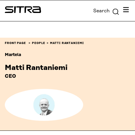
Skip to
Menu
Search
content
Sitra
↓
FRONT PAGE
PEOPLE
MATTI RANTANIEMI
Martela
Matti Rantaniemi
CEO