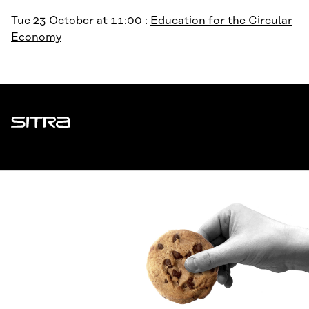
Tue 23 October at 11:00 :
Education for the Circular
Economy
Sitra
ADDRESS
Itämerenkatu 11-13, PO Box 160,
00181 Helsinki
How to get to Sitra?
BUSINESS ID
0202132-3
TELEPHONE