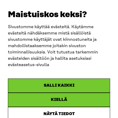
+358 294 618 991
EMAIL
Maistuiskos keksi?
firstname.lastname@sitra.fi
sitra@sitra.fi
Sivustomme käyttää evästeitä. Käytämme
evästeitä nähdäksemme mistä sisällöistä
sivustomme käyttäjät ovat kiinnostuneita ja
SITRA ON SOCIAL MEDIA
mahdollistaaksemme joitakin sivuston
toiminnallisuuksia. Voit tutustua tarkemmin
LinkedIn
evästeiden sisältöön ja hallita asetuksiasi
Instagram
evästeasetus-sivulla
YouTube
SALLI KAIKKI
KIELLÄ
Data protection
Cookie settings
NÄYTÄ TIEDOT
Reporting channel