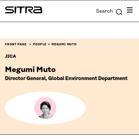
Skip to
Menu
Search
content
Sitra
↓
FRONT PAGE
PEOPLE
MEGUMI MUTO
JICA
Megumi Muto
Director General, Global Environment Department