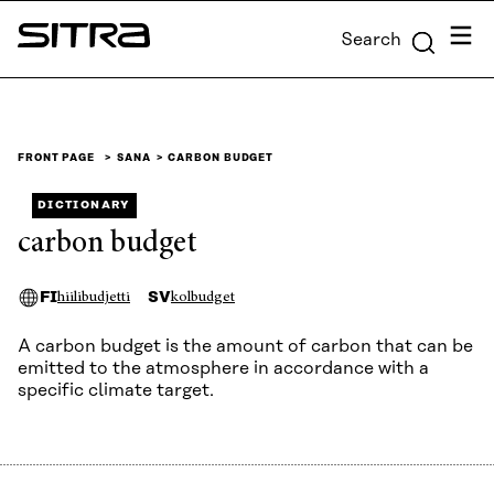
Skip to
Menu
Search
content
Sitra
↓
FRONT PAGE
SANA
CARBON BUDGET
DICTIONARY
carbon budget
FI
SV
hiilibudjetti
kolbudget
A carbon budget is the amount of carbon that can be
emitted to the atmosphere in accordance with a
specific climate target.