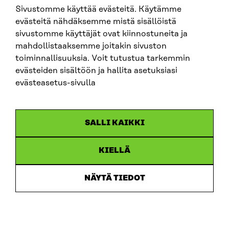
Sivustomme käyttää evästeitä. Käytämme
evästeitä nähdäksemme mistä sisällöistä
sivustomme käyttäjät ovat kiinnostuneita ja
SITRA ON SOCIAL MEDIA
mahdollistaaksemme joitakin sivuston
toiminnallisuuksia. Voit tutustua tarkemmin
LinkedIn
evästeiden sisältöön ja hallita asetuksiasi
Instagram
evästeasetus-sivulla
YouTube
SALLI KAIKKI
KIELLÄ
Data protection
Cookie settings
NÄYTÄ TIEDOT
Reporting channel
Accessibility statement
Sitra’s Digital Communication and Web Services