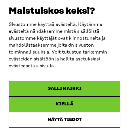
EMAIL
Maistuiskos keksi?
firstname.lastname@sitra.fi
sitra@sitra.fi
Sivustomme käyttää evästeitä. Käytämme
evästeitä nähdäksemme mistä sisällöistä
sivustomme käyttäjät ovat kiinnostuneita ja
SITRA ON SOCIAL MEDIA
mahdollistaaksemme joitakin sivuston
toiminnallisuuksia. Voit tutustua tarkemmin
LinkedIn
evästeiden sisältöön ja hallita asetuksiasi
Instagram
evästeasetus-sivulla
YouTube
SALLI KAIKKI
KIELLÄ
Data protection
Cookie settings
NÄYTÄ TIEDOT
Reporting channel
Accessibility statement