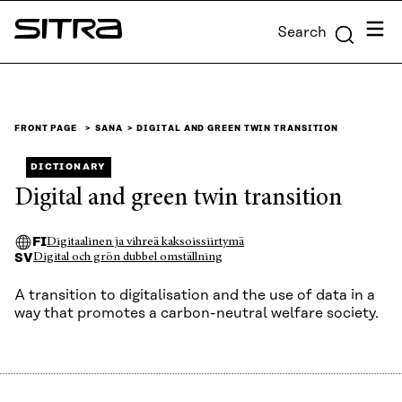
Skip to
Menu
Search
content
Sitra
↓
FRONT PAGE
SANA
DIGITAL AND GREEN TWIN TRANSITION
DICTIONARY
Digital and green twin transition
FI
Digitaalinen ja vihreä kaksoissiirtymä
SV
Digital och grön dubbel omställning
A transition to digitalisation and the use of data in a
way that promotes a carbon-neutral welfare society.