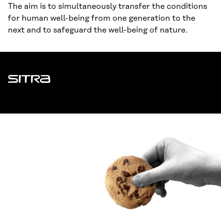
The aim is to simultaneously transfer the conditions
for human well-being from one generation to the
next and to safeguard the well-being of nature.
Sitra
ADDRESS
Itämerenkatu 11-13, PO Box 160,
00181 Helsinki
How to get to Sitra?
BUSINESS ID
0202132-3
TELEPHONE
+358 294 618 991