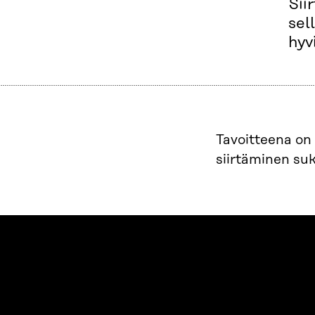
Sii
sel
hyv
Tavoitteena on
siirtäminen suk