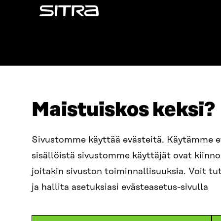
Sitra
Maistuiskos keksi?
OSOITE
PUHELIN
Sivustomme käyttää evästeitä. Käytämme 
Itämerenkatu 11-13, PL 160,
+358 2
sisällöistä sivustomme käyttäjät ovat kiin
00181 Helsinki
SÄHKÖPO
joitakin sivuston toiminnallisuuksia. Voit 
Saapumisohjeet
etunim
Y-TUNNUS
ja hallita asetuksiasi evästeasetus-sivulla
0202132-3
sitra@s