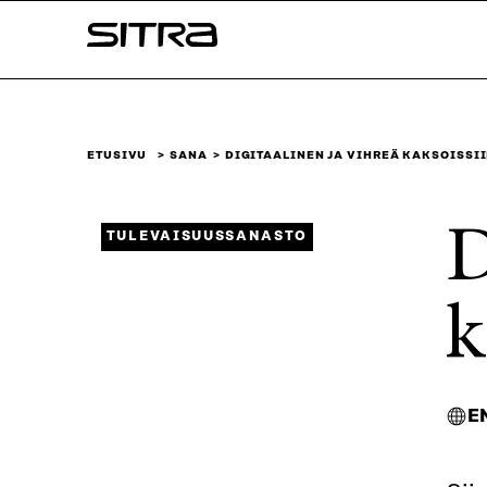
Siirry
Sitra
suoraan
sisältöön
↓
ETUSIVU
SANA
DIGITAALINEN JA VIHREÄ KAKSOISSI
D
TULEVAISUUSSANASTO
k
E