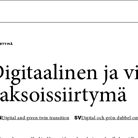
IRTYMÄ
igitaalinen ja v
aksoissiirtymä
N
SV
Digital and green twin transition
Digital och grön dubbel om