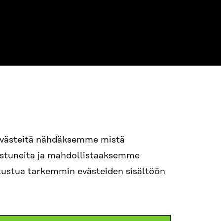
evästeitä nähdäksemme mistä
94 618 991
nostuneita ja mahdollistaaksemme
STI
tutustua tarkemmin evästeiden sisältöön
i.sukunimi@sitra.fi
itra.fi