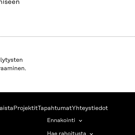
ämiseen
lytysten
rvaaminen.
aista
Projektit
Tapahtumat
Yhteystiedot
Ennakointi
Hae rahoitusta