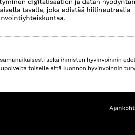
rtyminen digitalisaation ja datan hyödynt
laisella tavalla, joka edistää hiilineutraalia
invointiyhteiskuntaa.
 samanaikaisesti sekä ihmisten hyvinvoinnin edel
upolvelta toiselle että luonnon hyvinvoinnin tu
Ajankoht