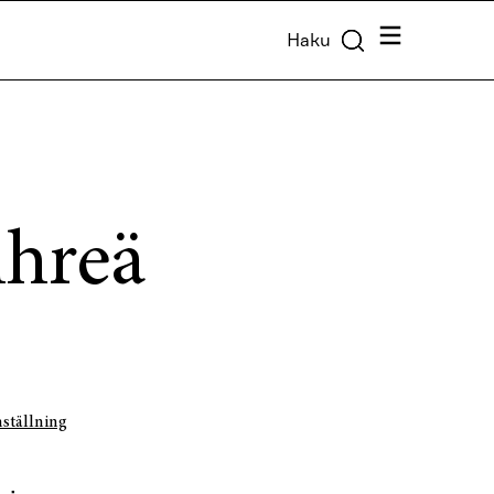
Valikko
Haku
ihreä
ställning