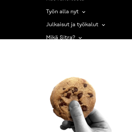
Työn alla nyt
Julkaisut ja työkalut
Mikä Sitra?
SITRA SOSIAALISESSA MEDIASSA
LinkedIn
Instagram
YouTube