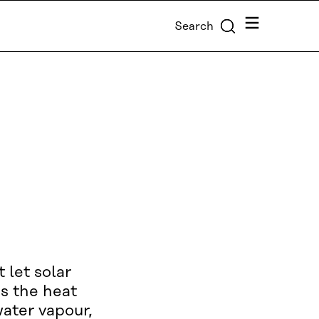
Menu
Search
 let solar
bs the heat
water vapour,