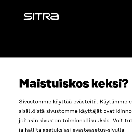
Sitra
Maistuiskos keksi?
ADDRESS
TELEPHO
Itämerenkatu 11-13, PO Box
+358 2
Sivustomme käyttää evästeitä. Käytämme 
160,
sisällöistä sivustomme käyttäjät ovat kiin
00181 Helsinki
EMAIL
joitakin sivuston toiminnallisuuksia. Voit 
How to get to Sitra?
firstn
BUSINESS ID
ja hallita asetuksiasi evästeasetus-sivulla