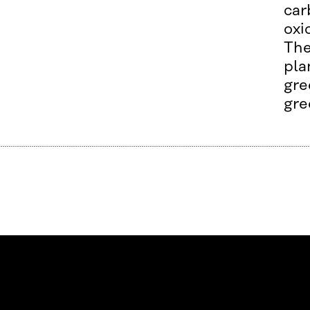
car
oxi
The
pla
gre
gre