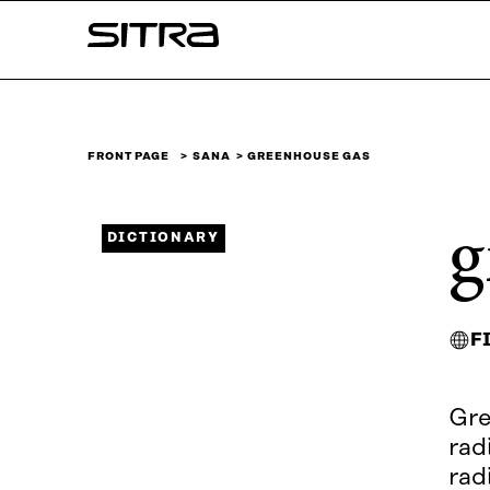
Skip to
Sitra
content
↓
FRONT PAGE
SANA
GREENHOUSE GAS
g
DICTIONARY
F
Gre
rad
rad