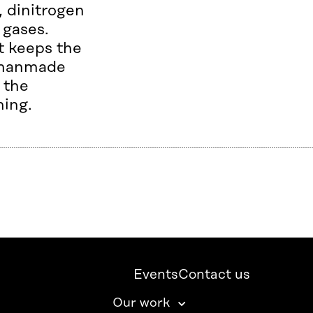
 dinitrogen
 gases.
t keeps the
f manmade
 the
ming.
Events
Contact us
Our work