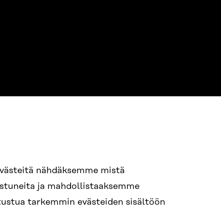
NE
94 618 991
evästeitä nähdäksemme mistä
nostuneita ja mahdollistaaksemme
tutustua tarkemmin evästeiden sisältöön
ame.lastname@sitra.fi