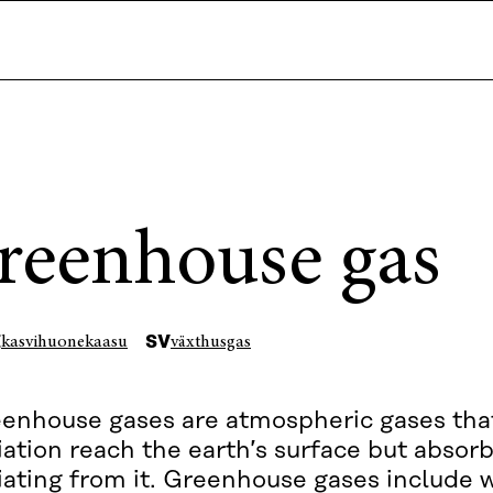
reenhouse gas
I
SV
kasvihuonekaasu
växthusgas
enhouse gases are atmospheric gases that
iation reach the earth’s surface but absor
iating from it. Greenhouse gases include 