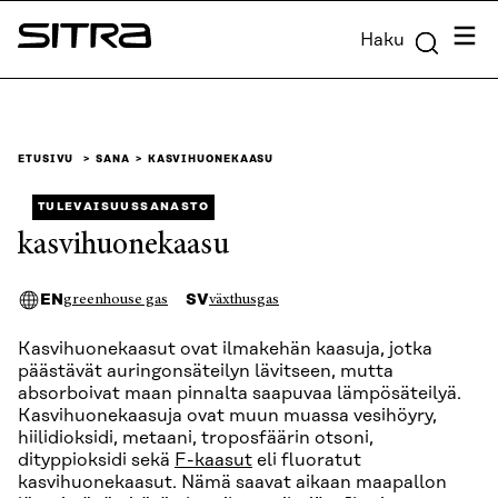
Siirry
Valik
Haku
suoraan
Sitra
sisältöön
↓
ETUSIVU
SANA
KASVIHUONEKAASU
TULEVAISUUSSANASTO
kasvihuonekaasu
EN
SV
greenhouse gas
växthusgas
Kasvihuonekaasut ovat ilmakehän kaasuja, jotka
päästävät auringonsäteilyn lävitseen, mutta
absorboivat maan pinnalta saapuvaa lämpösäteilyä.
Kasvihuonekaasuja ovat muun muassa vesihöyry,
hiilidioksidi, metaani, troposfäärin otsoni,
dityppioksidi sekä
F-kaasut
eli fluoratut
kasvihuonekaasut. Nämä saavat aikaan maapallon