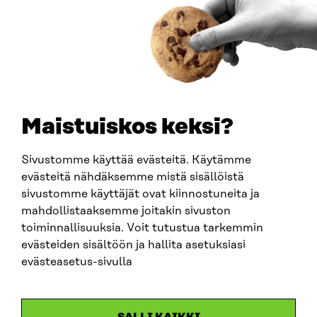
0202132-3
PUHELIN
+358 294 618 991
SÄHKÖPOSTI
etunimi.sukunimi@sitra.fi
sitra@sitra.fi
Maistuiskos keksi?
Sivustomme käyttää evästeitä. Käytämme
SITRA SOSIAALISESSA MEDIASSA
evästeitä nähdäksemme mistä sisällöistä
sivustomme käyttäjät ovat kiinnostuneita ja
LinkedIn
mahdollistaaksemme joitakin sivuston
Instagram
toiminnallisuuksia. Voit tutustua tarkemmin
YouTube
evästeiden sisältöön ja hallita asetuksiasi
evästeasetus-sivulla
Sitra 2025