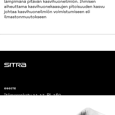
lämpimänä pitävän kasvihuoneilmiön. Ihmisen
aiheuttama kasvihuonekaasujen pitoisuuden kasvu
johtaa kasvihuoneilmiön voimistumiseen eli
ilmastonmuutokseen
Sitra
OSOITE
Itämerenkatu 11-13, PL 160,
00181 Helsinki
Saapumisohjeet
Y-TUNNUS